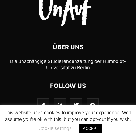
ÜBER UNS
Die unabhängige Studierendenzeitung der Humboldt-
Universität zu Berlin
FOLLOW US
This website uses cookies to improve your experience. We'll
assume you're ok with this, but you can opt-out if you wish.
Cookie settings
ACCEPT
© 1989-2026 UnAufgefordert