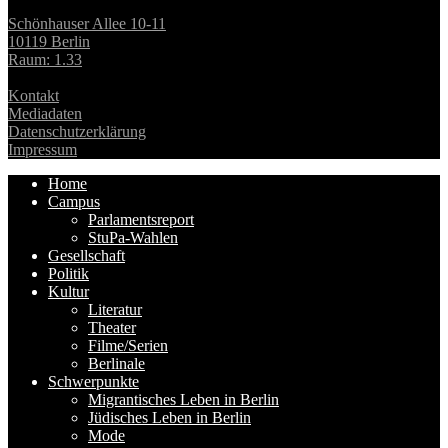
Schönhauser Allee 10-11
10119 Berlin
Raum: 1.33
Kontakt
Mediadaten
Datenschutzerklärung
Impressum
Home
Campus
Parlamentsreport
StuPa-Wahlen
Gesellschaft
Politik
Kultur
Literatur
Theater
Filme/Serien
Berlinale
Schwerpunkte
Migrantisches Leben in Berlin
Jüdisches Leben in Berlin
Mode