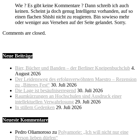
Wie ? Es gibt keine Kommentare ? Dann schreib ich auch
keinen. Scheint ja doch genug Intelligenz vorhanden, auf so
einen flachen Shishi nicht zu reagieren. Bin sowieso mehr
oder weniger aus Versehen auf der Seite gelandet. Sorry.
Comments are closed.
Neue Beiträge
Bier, Bücher und Banden – der Berliner Kneipenbuchclub
4.
August 2026
Der Leidensweg des erfolgsverwöhnten Maestro – Rezension
zu „Bitteres Fest“
30. Juli 2026
Die Lage ist besäufniserregend
30. Juli 2026
Raumkürzungen an Hochschulen sind Ausdruck einer
intellektuellen Verwahrlosung
29. Juli 2026
In stillem Gedenken
29. Juli 2026
Neueste Kommentare
Pedro Oliamoroso
zu
Polyamorie: „Ich will nicht nur eine
Person lieben dürfen“