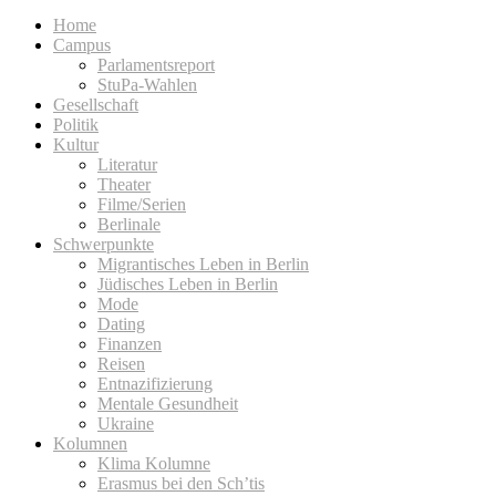
Home
Campus
Parlamentsreport
StuPa-Wahlen
Gesellschaft
Politik
Kultur
Literatur
Theater
Filme/Serien
Berlinale
Schwerpunkte
Migrantisches Leben in Berlin
Jüdisches Leben in Berlin
Mode
Dating
Finanzen
Reisen
Entnazifizierung
Mentale Gesundheit
Ukraine
Kolumnen
Klima Kolumne
Erasmus bei den Sch’tis