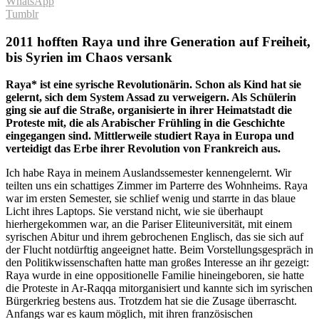
WhatsApp
Tumblr
2011 hofften Raya und ihre Generation auf Freiheit,
bis Syrien im Chaos versank
Raya* ist eine syrische Revolutionärin. Schon als Kind hat sie
gelernt, sich dem System Assad zu verweigern. Als Schülerin
ging sie auf die Straße, organisierte in ihrer Heimatstadt die
Proteste mit, die als Arabischer Frühling in die Geschichte
eingegangen sind. Mittlerweile studiert Raya in Europa und
verteidigt das Erbe ihrer Revolution von Frankreich aus.
Ich habe Raya in meinem Auslandssemester kennengelernt. Wir
teilten uns ein schattiges Zimmer im Parterre des Wohnheims. Raya
war im ersten Semester, sie schlief wenig und starrte in das blaue
Licht ihres Laptops. Sie verstand nicht, wie sie überhaupt
hierhergekommen war, an die Pariser Eliteuniversität, mit einem
syrischen Abitur und ihrem gebrochenen Englisch, das sie sich auf
der Flucht notdürftig angeeignet hatte. Beim Vorstellungsgespräch in
den Politikwissenschaften hatte man großes Interesse an ihr gezeigt:
Raya wurde in eine oppositionelle Familie hineingeboren, sie hatte
die Proteste in Ar-Raqqa mitorganisiert und kannte sich im syrischen
Bürgerkrieg bestens aus. Trotzdem hat sie die Zusage überrascht.
Anfangs war es kaum möglich, mit ihren französischen