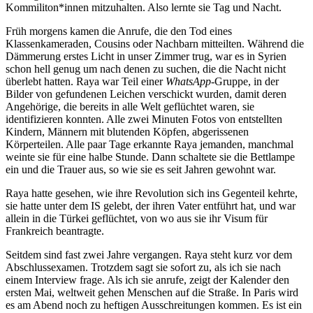
Kommiliton*innen mitzuhalten. Also lernte sie Tag und Nacht.
Früh morgens kamen die Anrufe, die den Tod eines
Klassenkameraden, Cousins oder Nachbarn mitteilten. Während die
Dämmerung erstes Licht in unser Zimmer trug, war es in Syrien
schon hell genug um nach denen zu suchen, die die Nacht nicht
überlebt hatten. Raya war Teil einer
WhatsApp
-Gruppe, in der
Bilder von gefundenen Leichen verschickt wurden, damit deren
Angehörige, die bereits in alle Welt geflüchtet waren, sie
identifizieren konnten. Alle zwei Minuten Fotos von entstellten
Kindern, Männern mit blutenden Köpfen, abgerissenen
Körperteilen. Alle paar Tage erkannte Raya jemanden, manchmal
weinte sie für eine halbe Stunde. Dann schaltete sie die Bettlampe
ein und die Trauer aus, so wie sie es seit Jahren gewohnt war.
Raya hatte gesehen, wie ihre Revolution sich ins Gegenteil kehrte,
sie hatte unter dem IS gelebt, der ihren Vater entführt hat, und war
allein in die Türkei geflüchtet, von wo aus sie ihr Visum für
Frankreich beantragte.
Seitdem sind fast zwei Jahre vergangen. Raya steht kurz vor dem
Abschlussexamen. Trotzdem sagt sie sofort zu, als ich sie nach
einem Interview frage. Als ich sie anrufe, zeigt der Kalender den
ersten Mai, weltweit gehen Menschen auf die Straße. In Paris wird
es am Abend noch zu heftigen Ausschreitungen kommen. Es ist ein