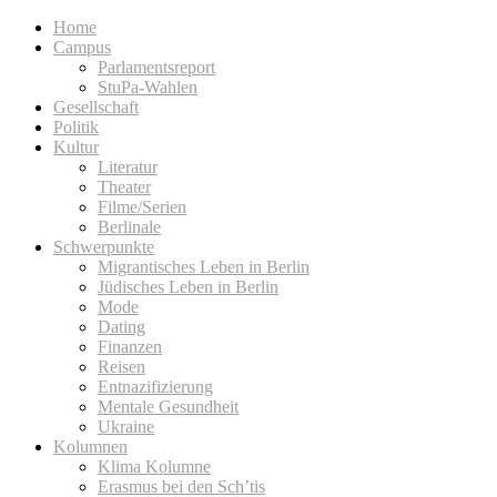
Home
Campus
Parlamentsreport
StuPa-Wahlen
Gesellschaft
Politik
Kultur
Literatur
Theater
Filme/Serien
Berlinale
Schwerpunkte
Migrantisches Leben in Berlin
Jüdisches Leben in Berlin
Mode
Dating
Finanzen
Reisen
Entnazifizierung
Mentale Gesundheit
Ukraine
Kolumnen
Klima Kolumne
Erasmus bei den Sch’tis