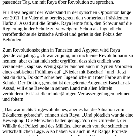
passender Tag, um mit Raya über Revolution zu sprechen.
Für Raya beginnt der Widerstand in der syrischen Opposition lange
vor 2011. Ihr Vater ging bereits gegen den vorherigen Präsidenten
Hafiz al-Assad auf die Straße. Raya lernte früh, den Schwur auf die
Regierung in der Schule zu verweigern. Schon als Jugendliche
veröffentlichte sie kritische Artikel und geriet in den Fokus der
Behörden.
Zum Revolutionsbeginn in Tunesien und Ägypten wird Raya
gerade volljährig. „Ich war zu jung, um mich eine Revolutionärin zu
nennen, aber es hat mich sehr ergriffen, dass sich endlich was
veränderte“, sagt sie. Wenig später tauchen auch in Syrien Vorboten
eines arabischen Frühlings auf. „Nieder mit Baschar!“ und „Jetzt
bist du dran, Doktor“ schreiben Jugendliche mit roter Farbe an ihre
Schule. Der Doktor, gemeint ist der gelernte Augenarzt Baschar al-
Assad, will eine Revolte in seinem Land mit allen Mitteln
verhindern. Er lässt die minderjährigen Verfasser gefangen nehmen
und foltern.
„Das war nichts Ungewöhnliches, aber es hat die Situation zum
Eskalieren gebracht“, erinnert sich Raya. „Und plötzlich war da eine
Bewegung. Die Menschen hatten genug: Von der Unfreiheit, der
Willkür der Polizei und des Militärs, aber auch von der schlechten
wirtschaftlichen Lage. Also haben wir auch in Ar-Raqqa Proteste