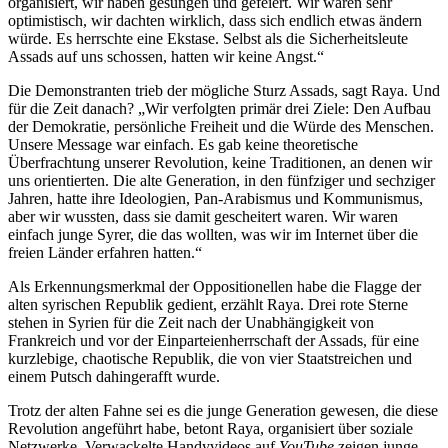
organisiert, wir haben gesungen und gefeiert. Wir waren sehr
optimistisch, wir dachten wirklich, dass sich endlich etwas ändern
würde. Es herrschte eine Ekstase. Selbst als die Sicherheitsleute
Assads auf uns schossen, hatten wir keine Angst.“
Die Demonstranten trieb der mögliche Sturz Assads, sagt Raya. Und
für die Zeit danach? „Wir verfolgten primär drei Ziele: Den Aufbau
der Demokratie, persönliche Freiheit und die Würde des Menschen.
Unsere Message war einfach. Es gab keine theoretische
Überfrachtung unserer Revolution, keine Traditionen, an denen wir
uns orientierten. Die alte Generation, in den fünfziger und sechziger
Jahren, hatte ihre Ideologien, Pan-Arabismus und Kommunismus,
aber wir wussten, dass sie damit gescheitert waren. Wir waren
einfach junge Syrer, die das wollten, was wir im Internet über die
freien Länder erfahren hatten.“
Als Erkennungsmerkmal der Oppositionellen habe die Flagge der
alten syrischen Republik gedient, erzählt Raya. Drei rote Sterne
stehen in Syrien für die Zeit nach der Unabhängigkeit von
Frankreich und vor der Einparteienherrschaft der Assads, für eine
kurzlebige, chaotische Republik, die von vier Staatstreichen und
einem Putsch dahingerafft wurde.
Trotz der alten Fahne sei es die junge Generation gewesen, die diese
Revolution angeführt habe, betont Raya, organisiert über soziale
Netzwerke. Verwackelte Handyvideos auf
YouTube
zeigen junge