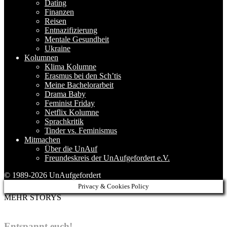
Dating
Finanzen
Reisen
Entnazifizierung
Mentale Gesundheit
Ukraine
Kolumnen
Klima Kolumne
Erasmus bei den Sch’tis
Meine Bachelorarbeit
Drama Baby
Feminist Friday
Netflix Kolumne
Sprachkritik
Tinder vs. Feminismus
Mitmachen
Über die UnAuf
Freundeskreis der UnAufgefordert e.V.
© 1989-2026 UnAufgefordert
Privacy & Cookies Policy
MEHR STORYS
Entspannt euch!