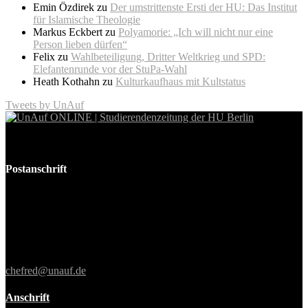
Emin Özdirek
zu
Der umstrittenste Ersti der HU: Das Institut
für Islamische Theologie
Markus Eckbert
zu
Polyamorie: „Ich will nicht nur eine
Person lieben dürfen“
Felix
zu
Wahlbeteiligung, Dritter Weltkrieg und SPD:
Elefantenrunde vor der StuPa-Wahl
Heath Kothahn
zu
Kulturkaufhaus mit Kultstatus
Tweets by UnAuf
Die unabhängige Studierendenzeitung der Humboldt-Universität zu
Berlin
Postanschrift
UnAufgefordert
Humboldt-Universität zu Berlin
Unter den Linden 6
10099 Berlin
E-Mail:
chefred@unauf.de
Anschrift