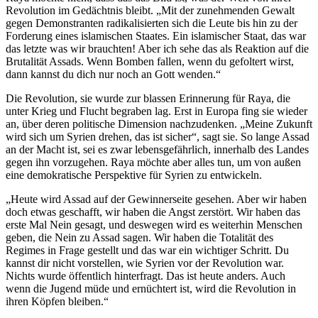
Revolution im Gedächtnis bleibt. „Mit der zunehmenden Gewalt
gegen Demonstranten radikalisierten sich die Leute bis hin zu der
Forderung eines islamischen Staates. Ein islamischer Staat, das war
das letzte was wir brauchten! Aber ich sehe das als Reaktion auf die
Brutalität Assads. Wenn Bomben fallen, wenn du gefoltert wirst,
dann kannst du dich nur noch an Gott wenden.“
Die Revolution, sie wurde zur blassen Erinnerung für Raya, die
unter Krieg und Flucht begraben lag. Erst in Europa fing sie wieder
an, über deren politische Dimension nachzudenken. „Meine Zukunft
wird sich um Syrien drehen, das ist sicher“, sagt sie. So lange Assad
an der Macht ist, sei es zwar lebensgefährlich, innerhalb des Landes
gegen ihn vorzugehen. Raya möchte aber alles tun, um von außen
eine demokratische Perspektive für Syrien zu entwickeln.
„Heute wird Assad auf der Gewinnerseite gesehen. Aber wir haben
doch etwas geschafft, wir haben die Angst zerstört. Wir haben das
erste Mal Nein gesagt, und deswegen wird es weiterhin Menschen
geben, die Nein zu Assad sagen. Wir haben die Totalität des
Regimes in Frage gestellt und das war ein wichtiger Schritt. Du
kannst dir nicht vorstellen, wie Syrien vor der Revolution war.
Nichts wurde öffentlich hinterfragt. Das ist heute anders. Auch
wenn die Jugend müde und ernüchtert ist, wird die Revolution in
ihren Köpfen bleiben.“