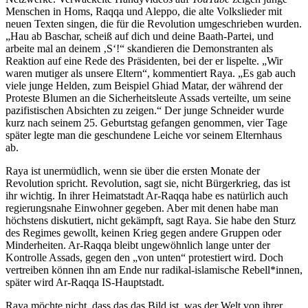
Menschen in Homs, Raqqa und Aleppo, die alte Volkslieder mit
neuen Texten singen, die für die Revolution umgeschrieben wurden.
„Hau ab Baschar, scheiß auf dich und deine Baath-Partei, und
arbeite mal an deinem ‚S‘!“ skandieren die Demonstranten als
Reaktion auf eine Rede des Präsidenten, bei der er lispelte. „Wir
waren mutiger als unsere Eltern“, kommentiert Raya. „Es gab auch
viele junge Helden, zum Beispiel Ghiad Matar, der während der
Proteste Blumen an die Sicherheitsleute Assads verteilte, um seine
pazifistischen Absichten zu zeigen.“ Der junge Schneider wurde
kurz nach seinem 25. Geburtstag gefangen genommen, vier Tage
später legte man die geschundene Leiche vor seinem Elternhaus
ab.
Raya ist unermüdlich, wenn sie über die ersten Monate der
Revolution spricht. Revolution, sagt sie, nicht Bürgerkrieg, das ist
ihr wichtig. In ihrer Heimatstadt Ar-Raqqa habe es natürlich auch
regierungsnahe Einwohner gegeben. Aber mit denen habe man
höchstens diskutiert, nicht gekämpft, sagt Raya. Sie habe den Sturz
des Regimes gewollt, keinen Krieg gegen andere Gruppen oder
Minderheiten. Ar-Raqqa bleibt ungewöhnlich lange unter der
Kontrolle Assads, gegen den „von unten“ protestiert wird. Doch
vertreiben können ihn am Ende nur radikal-islamische Rebell*innen,
später wird Ar-Raqqa IS-Hauptstadt.
Raya möchte nicht, dass das das Bild ist, was der Welt von ihrer