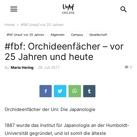
Home
#fbf Unauf vor 25 Jahren
#fbf Unauf vor 25 Jahren
Allgemein
Campus
Gesellschaft
#fbf: Orchideenfächer – vor
Nabelschau
25 Jahren und heute
0
By
Maria Hering
-
28. Juli 2017
Orchideenfächer der Uni: Die Japanologie
1887 wurde das Institut für Japanologie an der Humboldt-
Universität gegründet, und ist somit die älteste