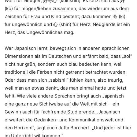
Wort für Neugier, 好奇心 (kôkishin). Es setzt sich aus 好
(kô) für mögen/lieben zusammen, das wiederum aus dem
Zeichen für Frau und Kind besteht; dazu kommen 奇 (ki)
für ungewöhnlich und 心 (shin) für Herz: Neugierde ist ein
Herz, das Ungewöhnliches mag.
Wer Japanisch lernt, bewegt sich in anderen sprachlichen
Dimensionen als im Deutschen und erfährt bald, dass „aoi“
nicht nur grün, sondern auch blau bedeuten kann, weil
traditionell die Farben nicht getrennt betrachtet wurden.
Oder dass man sich „sabishii“ fühlen kann, also traurig,
weil man an etwas denkt, das man einmal hatte und jetzt
fehlt. Wie viele andere Sprachen bringt auch Japanisch
eine ganz neue Sichtweise auf die Welt mit sich – ein
Gewinn auch für fachfremde Studierende. „Japanisch
erweitert die Gedanken- und Kommunikationswelt und
den Horizont“, sagt auch Jutta Borchert. „Und jeder ist hier
im Unterricht willkommen.“