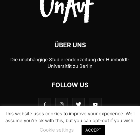
ÜBER UNS
Die unabhängige Studierendenzeitung der Humboldt-
Universität zu Berlin
FOLLOW US
This website uses cookies to improve your experience. We'll
assume you're ok with this, but you can opt-out if you wish.
Cookie settings
© 1989-2026 UnAufgefordert
ACCEPT