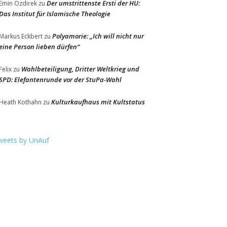
Der umstrittenste Ersti der HU:
Emin Özdirek
zu
Das Institut für Islamische Theologie
Polyamorie: „Ich will nicht nur
Markus Eckbert
zu
eine Person lieben dürfen“
Wahlbeteiligung, Dritter Weltkrieg und
Felix
zu
SPD: Elefantenrunde vor der StuPa-Wahl
Kulturkaufhaus mit Kultstatus
Heath Kothahn
zu
weets by UnAuf