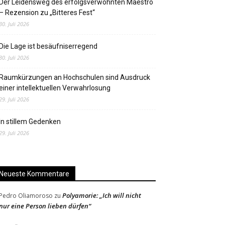
Der Leidensweg des erfolgsverwöhnten Maestro
– Rezension zu „Bitteres Fest“
30. Juli 2026
Die Lage ist besäufniserregend
30. Juli 2026
Raumkürzungen an Hochschulen sind Ausdruck
einer intellektuellen Verwahrlosung
29. Juli 2026
In stillem Gedenken
29. Juli 2026
Neueste Kommentare
Polyamorie: „Ich will nicht
Pedro Oliamoroso
zu
nur eine Person lieben dürfen“