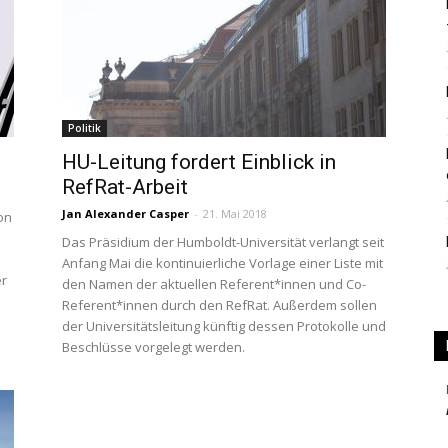
|
Politik
HU-Leitung fordert Einblick in
Studierendenzeitung
RefRat-Arbeit
Jan Alexander Casper
-
21. Mai 2018
on
Das Präsidium der Humboldt-Universität verlangt seit
Anfang Mai die kontinuierliche Vorlage einer Liste mit
er
den Namen der aktuellen Referent*innen und Co-
der
Referent*innen durch den RefRat. Außerdem sollen
der Universitätsleitung künftig dessen Protokolle und
Beschlüsse vorgelegt werden.
HU