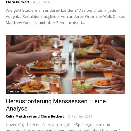
Clara Buckert
-
4. Juli 2024
Wie geht Studieren in anderen Ländern? Das berichten in jeder
Ausgabe Redaktionsmitglieder von anderen Orten der Welt. Dieses
Mal: New York - traumhafter Sehnsuchtsort...
Campus
Herausforderung Mensaessen – eine
Analyse
Celia Matthaei
und
Clara Buckert
-
3. Februar 2024
Unverträglichkeiten, Allergien, religiöse Speisegesetze und
vegetarisches oder veganes Mensaessen - geht das? Die UnAuf