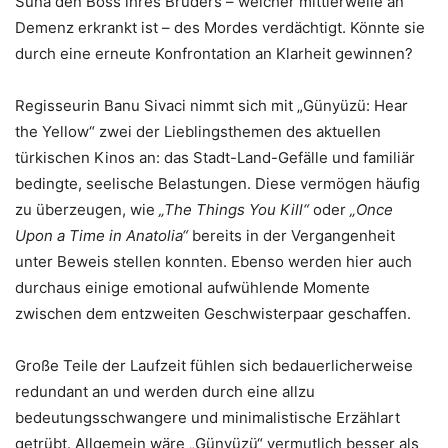
Suna den Boss ihres Bruders – welcher mittlerweile an
Demenz erkrankt ist – des Mordes verdächtigt. Könnte sie
durch eine erneute Konfrontation an Klarheit gewinnen?
Regisseurin Banu Sivaci nimmt sich mit „Günyüzü: Hear
the Yellow“ zwei der Lieblingsthemen des aktuellen
türkischen Kinos an: das Stadt-Land-Gefälle und familiär
bedingte, seelische Belastungen. Diese vermögen häufig
zu überzeugen, wie
„The Things You Kill“
oder
„Once
Upon a Time in Anatolia“
bereits in der Vergangenheit
unter Beweis stellen konnten. Ebenso werden hier auch
durchaus einige emotional aufwühlende Momente
zwischen dem entzweiten Geschwisterpaar geschaffen.
Große Teile der Laufzeit fühlen sich bedauerlicherweise
redundant an und werden durch eine allzu
bedeutungsschwangere und minimalistische Erzählart
getrübt. Allgemein wäre „Günyüzü“ vermutlich besser als