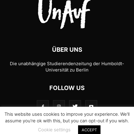
ÜBER UNS
Die unabhängige Studierendenzeitung der Humboldt-
Universität zu Berlin
FOLLOW US
This website uses cookies to improve your experience. We'll
assume you're ok with this, but you can opt-out if you wish.
Cookie settings
ACCEPT
© 1989-2026 UnAufgefordert