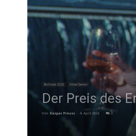
Berlinale 2026
Filme/Serien
Der Preis des 
Von
Kaspar Preuss
-
4. April 2026
0