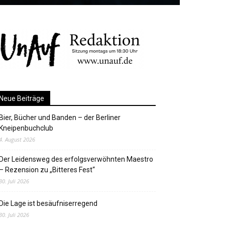
Neue Beiträge
Bier, Bücher und Banden – der Berliner
Kneipenbuchclub
4. August 2026
Der Leidensweg des erfolgsverwöhnten Maestro
– Rezension zu „Bitteres Fest“
30. Juli 2026
Die Lage ist besäufniserregend
30. Juli 2026