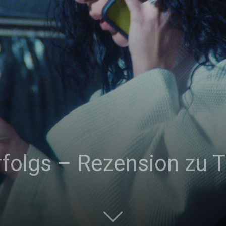
|
Studierendenzeitung
der
Erfolgs – Rezension zu
HU