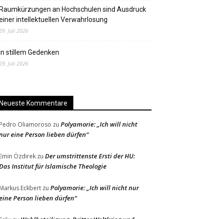
Raumkürzungen an Hochschulen sind Ausdruck
einer intellektuellen Verwahrlosung
29. Juli 2026
In stillem Gedenken
29. Juli 2026
Neueste Kommentare
Polyamorie: „Ich will nicht
Pedro Oliamoroso
zu
nur eine Person lieben dürfen“
Der umstrittenste Ersti der HU:
Emin Özdirek
zu
Das Institut für Islamische Theologie
Polyamorie: „Ich will nicht nur
Markus Eckbert
zu
eine Person lieben dürfen“