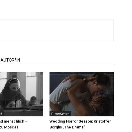
 AUTOR*IN
26
Filme/Serien
und menschlich –
Wedding Horror Season: Kristoffer
zu Moscas
Borglis „The Drama”