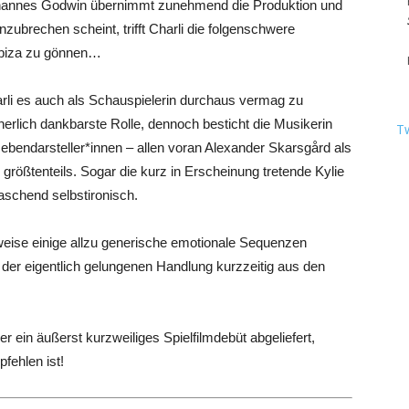
ohannes Godwin übernimmt zunehmend die Produktion und
nzubrechen scheint, trifft Charli die folgenschwere
 Ibiza zu gönnen…
arli es auch als Schauspielerin durchaus vermag zu
cherlich dankbarste Rolle, dennoch besticht die Musikerin
T
ebendarsteller*innen – allen voran Alexander Skarsgård als
größtenteils. Sogar die kurz in Erscheinung tretende Kylie
raschend selbstironisch.
weise einige allzu generische emotionale Sequenzen
der eigentlich gelungenen Handlung kurzzeitig aus den
r ein äußerst kurzweiliges Spielfilmdebüt abgeliefert,
fehlen ist!