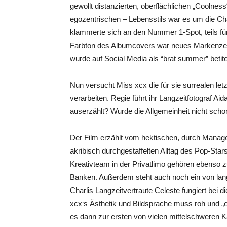
gewollt distanzierten, oberflächlichen „Coolnes
egozentrischen – Lebensstils war es um die Cha
klammerte sich an den Nummer 1-Spot, teils fü
Farbton des Albumcovers war neues Markenzei
wurde auf Social Media als “brat summer” betite
Nun versucht Miss xcx die für sie surrealen l
verarbeiten. Regie führt ihr Langzeitfotograf Ai
auserzählt? Wurde die Allgemeinheit nicht sch
Der Film erzählt vom hektischen, durch Manag
akribisch durchgestaffelten Alltag des Pop-Star
Kreativteam in der Privatlimo gehören ebenso
Banken. Außerdem steht auch noch ein von lang
Charlis Langzeitvertraute Celeste fungiert bei di
xcx‘s Ästhetik und Bildsprache muss roh und „
es dann zur ersten von vielen mittelschweren 