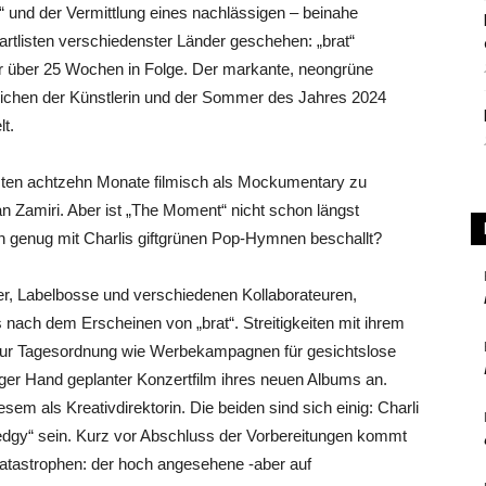
s“ und der Vermittlung eines nachlässigen – beinahe
rtlisten verschiedenster Länder geschehen: „brat“
r über 25 Wochen in Folge. Der markante, neongrüne
chen der Künstlerin und der Sommer des Jahres 2024
lt.
etzten achtzehn Monate filmisch als Mockumentary zu
dan Zamiri. Aber ist „The Moment“ nicht schon längst
on genug mit Charlis giftgrünen Pop-Hymnen beschallt?
er, Labelbosse und verschiedenen Kollaborateuren,
s nach dem Erscheinen von „brat“. Streitigkeiten mit ihrem
 zur Tagesordnung wie Werbekampagnen für gesichtslose
er Hand geplanter Konzertfilm ihres neuen Albums an.
esem als Kreativdirektorin. Die beiden sind sich einig: Charli
edgy“ sein. Kurz vor Abschluss der Vorbereitungen kommt
Katastrophen: der hoch angesehene -aber auf