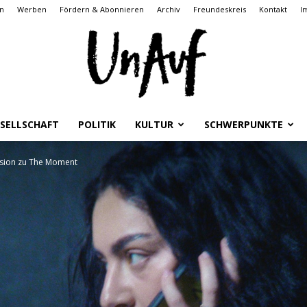
n
Werben
Fördern & Abonnieren
Archiv
Freundeskreis
Kontakt
I
SELLSCHAFT
POLITIK
KULTUR
SCHWERPUNKTE
UnAuf
ension zu The Moment
ONLINE