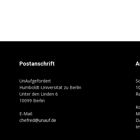
Postanschrift
A
UnAufgefordert
Sc
Humboldt-Universität zu Berlin
10
Unter den Linden 6
R
10099 Berlin
K
E-Mail:
M
chefred@unauf.de
D
I