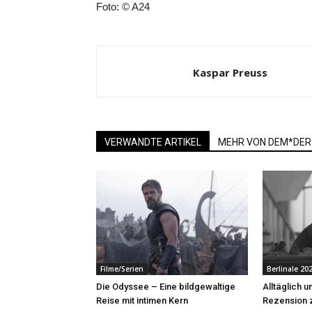
Foto: © A24
Kaspar Preuss
VERWANDTE ARTIKEL
MEHR VON DEM*DER
Filme/Serien
Berlinale 20
Die Odyssee – Eine bildgewaltige
Alltäglich 
Reise mit intimen Kern
Rezension 