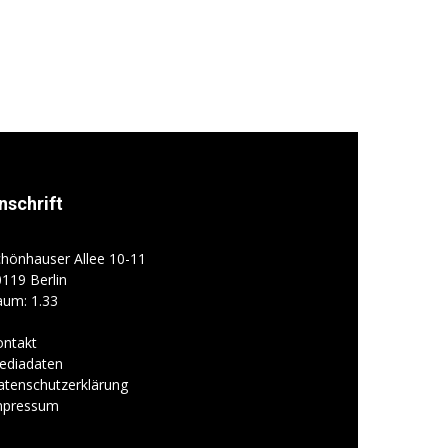
nschrift
hönhauser Allee 10-11
119 Berlin
aum: 1.33
ontakt
ediadaten
atenschutzerklärung
mpressum