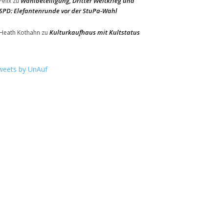
Wahlbeteiligung, Dritter Weltkrieg und
Felix
zu
SPD: Elefantenrunde vor der StuPa-Wahl
Kulturkaufhaus mit Kultstatus
Heath Kothahn
zu
weets by UnAuf