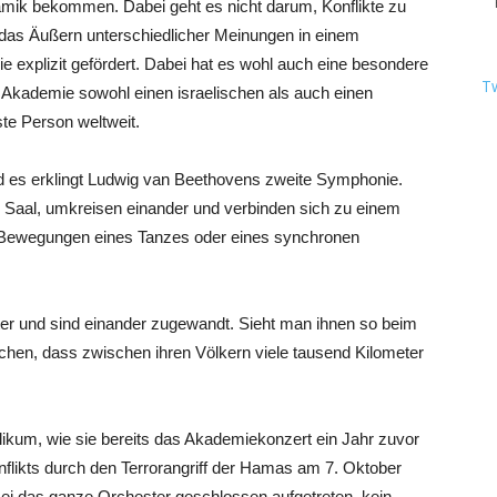
mik bekommen. Dabei geht es nicht darum, Konflikte zu
 das Äußern unterschiedlicher Meinungen in einem
explizit gefördert. Dabei hat es wohl auch eine besondere
T
 Akademie sowohl einen israelischen als auch einen
ste Person weltweit.
d es erklingt Ludwig van Beethovens zweite Symphonie.
n Saal, umkreisen einander und verbinden sich zu einem
 Bewegungen eines Tanzes oder eines synchronen
tter und sind einander zugewandt. Sieht man ihnen so beim
achen, dass zwischen ihren Völkern viele tausend Kilometer
ikum, wie sie bereits das Akademiekonzert ein Jahr zuvor
nflikts durch den Terrorangriff der Hamas am 7. Oktober
ei das ganze Orchester geschlossen aufgetreten, kein