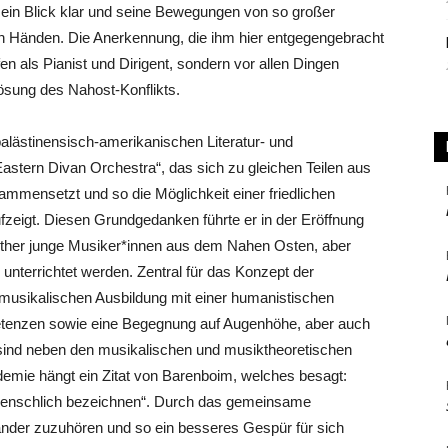
t sein Blick klar und seine Bewegungen von so großer
en Händen. Die Anerkennung, die ihm hier entgegengebracht
fen als Pianist und Dirigent, sondern vor allen Dingen
Lösung des Nahost-Konflikts.
lästinensisch-amerikanischen Literatur- und
astern Divan Orchestra“, das sich zu gleichen Teilen aus
mmensetzt und so die Möglichkeit einer friedlichen
ufzeigt. Diesen Grundgedanken führte er in der Eröffnung
ither junge Musiker*innen aus dem Nahen Osten, aber
unterrichtet werden. Zentral für das Konzept der
 musikalischen Ausbildung mit einer humanistischen
petenzen sowie eine Begegnung auf Augenhöhe, aber auch
e sind neben den musikalischen und musiktheoretischen
emie hängt ein Zitat von Barenboim, welches besagt:
 menschlich bezeichnen“. Durch das gemeinsame
nander zuzuhören und so ein besseres Gespür für sich