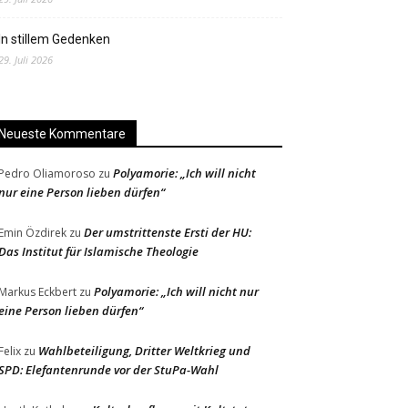
In stillem Gedenken
29. Juli 2026
Neueste Kommentare
Polyamorie: „Ich will nicht
Pedro Oliamoroso
zu
nur eine Person lieben dürfen“
Der umstrittenste Ersti der HU:
Emin Özdirek
zu
Das Institut für Islamische Theologie
Polyamorie: „Ich will nicht nur
Markus Eckbert
zu
eine Person lieben dürfen“
Wahlbeteiligung, Dritter Weltkrieg und
Felix
zu
SPD: Elefantenrunde vor der StuPa-Wahl