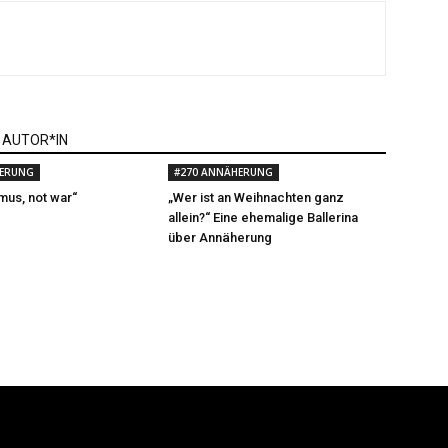
 AUTOR*IN
HERUNG
#270 ANNÄHERUNG
us, not war“
„Wer ist an Weihnachten ganz
allein?“ Eine ehemalige Ballerina
über Annäherung