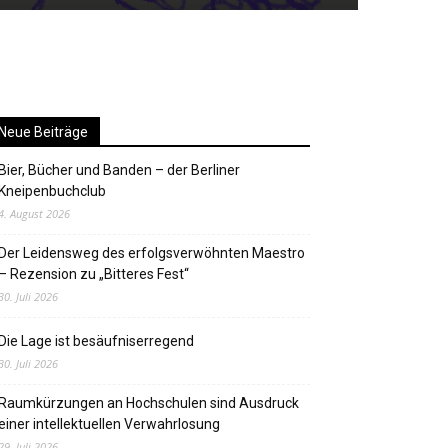
Neue Beiträge
Bier, Bücher und Banden – der Berliner
Kneipenbuchclub
4. August 2026
Der Leidensweg des erfolgsverwöhnten Maestro
– Rezension zu „Bitteres Fest“
30. Juli 2026
Die Lage ist besäufniserregend
30. Juli 2026
Raumkürzungen an Hochschulen sind Ausdruck
einer intellektuellen Verwahrlosung
29. Juli 2026