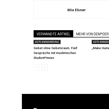
Mia Elsner
VERWANDTE ARTIKEL
MEHR VON DEM*DER
#270 ANNÄHERUNG
#270 ANNÄ
Gebet ohne Gebetsraum. Fünf
„Make Humm
Gespräche mit muslimischen
Student*innen