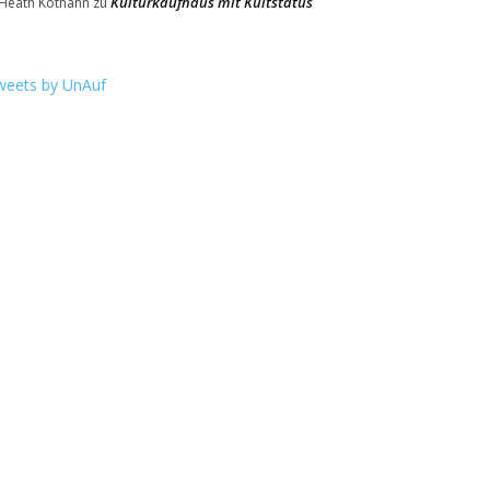
Kulturkaufhaus mit Kultstatus
Heath Kothahn
zu
weets by UnAuf