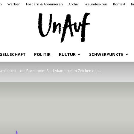
n
Werben
Fördern & Abonnieren
Archiv
Freundeskreis
Kontakt
I
SELLSCHAFT
POLITIK
KULTUR
SCHWERPUNKTE
UnAuf
chlichkeit – die Barenboim-Said Akademie im Zeichen des...
ONLINE