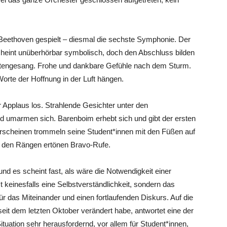
 Beethoven gespielt – diesmal die sechste Symphonie. Der
 scheint unüberhörbar symbolisch, doch den Abschluss bilden
irtengesang. Frohe und dankbare Gefühle nach dem Sturm.
orte der Hoffnung in der Luft hängen.
er Applaus los. Strahlende Gesichter unter den
nd umarmen sich. Barenboim erhebt sich und gibt der ersten
rscheinen trommeln seine Student*innen mit den Füßen auf
n den Rängen ertönen Bravo-Rufe.
nd es scheint fast, als wäre die Notwendigkeit einer
t keinesfalls eine Selbstverständlichkeit, sondern das
ür das Miteinander und einen fortlaufenden Diskurs. Auf die
eit dem letzten Oktober verändert habe, antwortet eine der
 Situation sehr herausfordernd, vor allem für Student*innen,