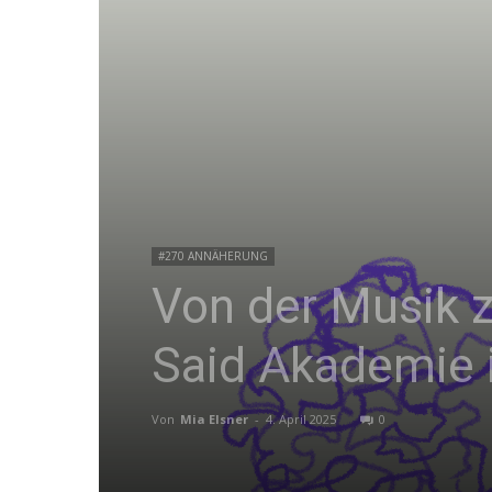
#270 ANNÄHERUNG
Von der Musik z
Said Akademie 
Von
Mia Elsner
-
4. April 2025
0