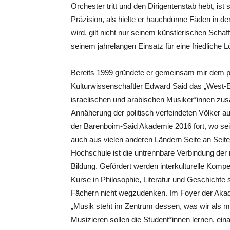
Orchester tritt und den Dirigentenstab hebt, is
Präzision, als hielte er hauchdünne Fäden in d
wird, gilt nicht nur seinem künstlerischen Schaf
seinem jahrelangen Einsatz für eine friedliche 
Bereits 1999 gründete er gemeinsam mir dem pa
Kulturwissenschaftler Edward Said das „West-E
israelischen und arabischen Musiker*innen zusa
Annäherung der politisch verfeindeten Völker a
der Barenboim-Said Akademie 2016 fort, wo se
auch aus vielen anderen Ländern Seite an Seite 
Hochschule ist die untrennbare Verbindung der
Bildung. Gefördert werden interkulturelle Kom
Kurse in Philosophie, Literatur und Geschicht
Fächern nicht wegzudenken. Im Foyer der Akad
„Musik steht im Zentrum dessen, was wir als
Musizieren sollen die Student*innen lernen, ei