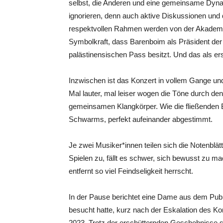
selbst, die Anderen und eine gemeinsame Dyna
ignorieren, denn auch aktive Diskussionen und
respektvollen Rahmen werden von der Akademie 
Symbolkraft, dass Barenboim als Präsident der
palästinensischen Pass besitzt. Und das als er
Inzwischen ist das Konzert in vollem Gange un
Mal lauter, mal leiser wogen die Töne durch de
gemeinsamen Klangkörper. Wie die fließenden
Schwarms, perfekt aufeinander abgestimmt.
Je zwei Musiker*innen teilen sich die Notenblä
Spielen zu, fällt es schwer, sich bewusst zu m
entfernt so viel Feindseligkeit herrscht.
In der Pause berichtet eine Dame aus dem Publ
besucht hatte, kurz nach der Eskalation des Ko
2023. Trotz der erschütternden Geschehnisse s