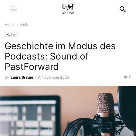
Home
Kultur
Kultur
Geschichte im Modus des
Podcasts: Sound of
PastForward
0
By
Laura Brauer
-
8. November 2025