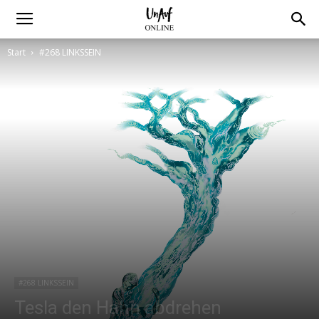
Start
#268 LINKSSEIN
#268 LINKSSEIN
Tesla den Hahn abdrehen