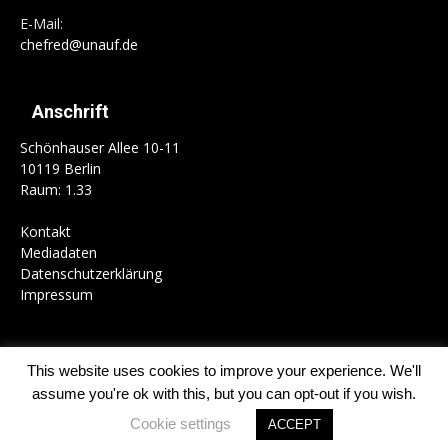
E-Mail:
chefred@unauf.de
Anschrift
Schönhauser Allee 10-11
10119 Berlin
Raum: 1.33
Kontakt
Mediadaten
Datenschutzerklärung
Impressum
This website uses cookies to improve your experience. We'll
Home
Campus
Gesellschaft
Politik
Kultur
Schwerpunkte
assume you're ok with this, but you can opt-out if you wish.
Kolumnen
Mitmachen
Cookie settings
ACCEPT
© 1989-2026 UnAufgefordert