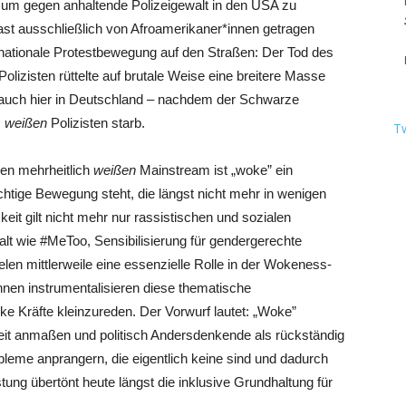
 um gegen anhaltende Polizeigewalt in den USA zu
st ausschließlich von Afroamerikaner*innen getragen
 nationale Protestbewegung auf den Straßen: Der Tod des
Polizisten rüttelte auf brutale Weise eine breitere Masse
20 auch hier in Deutschland – nachdem der Schwarze
s
weißen
Polizisten starb.
T
en mehrheitlich
weißen
Mainstream ist „woke” ein
chtige Bewegung steht, die längst nicht mehr in wenigen
it gilt nicht mehr nur rassistischen und sozialen
lt wie #MeToo, Sensibilisierung für gendergerechte
en mittlerweile eine essenzielle Rolle in der Wokeness-
nnen instrumentalisieren diese thematische
nke Kräfte kleinzureden. Der Vorwurf lautet: „Woke”
t anmaßen und politisch Andersdenkende als rückständig
bleme anprangern, die eigentlich keine sind und dadurch
tung übertönt heute längst die inklusive Grundhaltung für