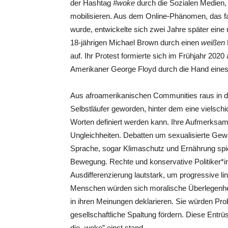
der Hashtag
#woke
durch die Sozialen Medien,
mobilisieren. Aus dem Online-Phänomen, das fa
wurde, entwickelte sich zwei Jahre später eine
18-jährigen Michael Brown durch einen
weißen
auf. Ihr Protest formierte sich im Frühjahr 20
Amerikaner George Floyd durch die Hand eine
Aus afroamerikanischen Communities raus in d
Selbstläufer geworden, hinter dem eine vielschi
Worten definiert werden kann. Ihre Aufmerksamke
Ungleichheiten. Debatten um sexualisierte Gewa
Sprache, sogar Klimaschutz und Ernährung spiel
Bewegung. Rechte und konservative Politiker*i
Ausdifferenzierung lautstark, um progressive li
Menschen würden sich moralische Überlegenhei
in ihren Meinungen deklarieren. Sie würden Pro
gesellschaftliche Spaltung fördern. Diese Entrüs
die „woke” einst stand.