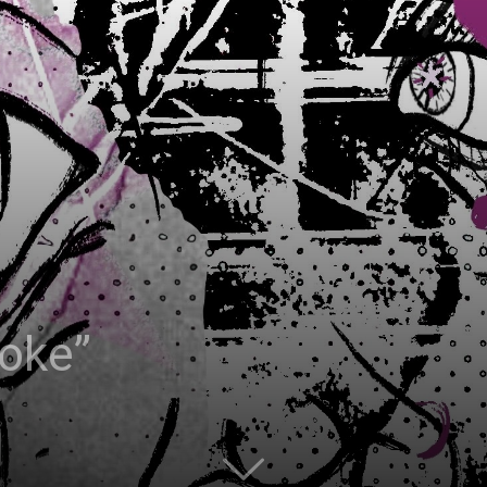
|
Studierendenzeitung
der
Woke”
HU