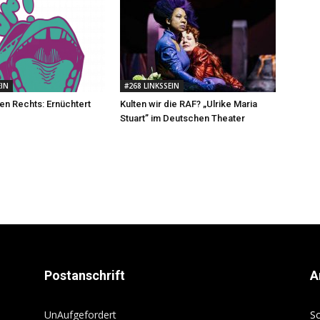
EIN
#268 LINKSSEIN
n Rechts: Ernüchtert
Kulten wir die RAF? „Ulrike Maria
Stuart” im Deutschen Theater
Postanschrift
A
UnAufgefordert
Sc