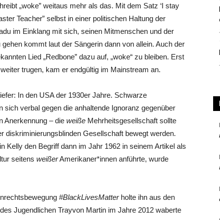
reibt „woke” weitaus mehr als das. Mit dem Satz ‘I stay
ster Teacher” selbst in einer politischen Haltung der
adu im Einklang mit sich, seinen Mitmenschen und der
 gehen kommt laut der Sängerin dann von allein. Auch der
kannten Lied „Redbone” dazu auf, „woke“ zu bleiben. Erst
 weiter trugen, kam er endgültig im Mainstream an.
tiefer: In den USA der 1930er Jahre. Schwarze
n sich verbal gegen die anhaltende Ignoranz gegenüber
en Anerkennung – die
weiße
Mehrheitsgesellschaft sollte
r diskriminierungsblinden Gesellschaft bewegt werden.
Kelly den Begriff dann im Jahr 1962 in seinem Artikel als
tur seitens
weißer
Amerikaner*innen anführte, wurde
nnenrechtsbewegung
#BlackLivesMatter
holte ihn aus den
des Jugendlichen Trayvon Martin im Jahre 2012 waberte