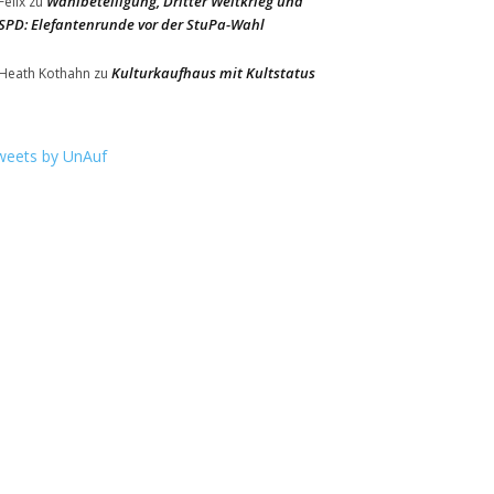
Wahlbeteiligung, Dritter Weltkrieg und
Felix
zu
SPD: Elefantenrunde vor der StuPa-Wahl
Kulturkaufhaus mit Kultstatus
Heath Kothahn
zu
weets by UnAuf