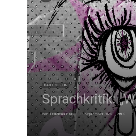
#268 LINKSSEIN
Sprachkritik: „
Von
Felicitas Hock
-
26. September 2024
0