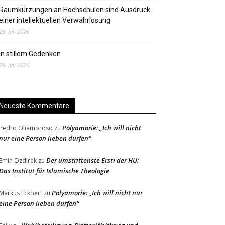
Raumkürzungen an Hochschulen sind Ausdruck
einer intellektuellen Verwahrlosung
29. Juli 2026
In stillem Gedenken
29. Juli 2026
Neueste Kommentare
Polyamorie: „Ich will nicht
Pedro Oliamoroso
zu
nur eine Person lieben dürfen“
Der umstrittenste Ersti der HU:
Emin Özdirek
zu
Das Institut für Islamische Theologie
Polyamorie: „Ich will nicht nur
Markus Eckbert
zu
eine Person lieben dürfen“