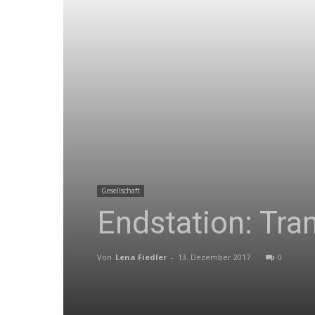
Gesellschaft
Endstation: Tra
Von
Lena Fiedler
-
13. Dezember 2017
0