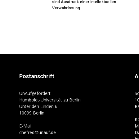
sind Ausdruck einer intellektuellen
Verwahrlosung
Postanschrift
A
UnAufgefordert
Sc
Humboldt-Universität zu Berlin
10
Unter den Linden 6
R
10099 Berlin
K
E-Mail:
M
chefred@unauf.de
D
I