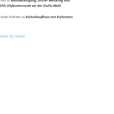
Wahlbeteiligung, Dritter Weltkrieg und
Felix
zu
SPD: Elefantenrunde vor der StuPa-Wahl
Kulturkaufhaus mit Kultstatus
Heath Kothahn
zu
weets by UnAuf