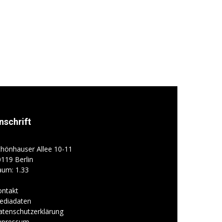
nschrift
hönhauser Allee 10-11
119 Berlin
aum: 1.33
ontakt
ediadaten
atenschutzerklärung
mpressum