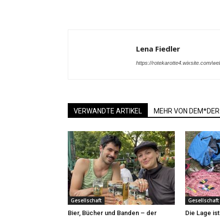
Lena Fiedler
https://rotekarotte4.wixsite.com/we
VERWANDTE ARTIKEL
MEHR VON DEM*DER
Gesellschaft
Gesellschaft
Bier, Bücher und Banden – der
Die Lage is