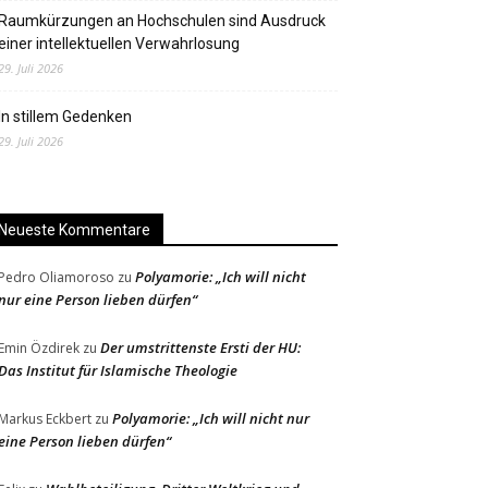
Raumkürzungen an Hochschulen sind Ausdruck
einer intellektuellen Verwahrlosung
29. Juli 2026
In stillem Gedenken
29. Juli 2026
Neueste Kommentare
Polyamorie: „Ich will nicht
Pedro Oliamoroso
zu
nur eine Person lieben dürfen“
Der umstrittenste Ersti der HU:
Emin Özdirek
zu
Das Institut für Islamische Theologie
Polyamorie: „Ich will nicht nur
Markus Eckbert
zu
eine Person lieben dürfen“