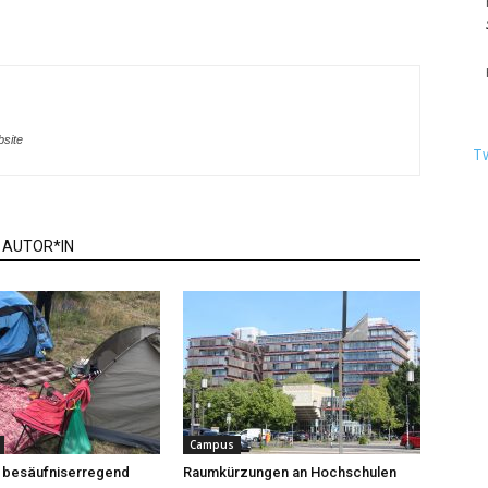
bsite
T
 AUTOR*IN
Campus
t besäufniserregend
Raumkürzungen an Hochschulen