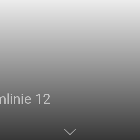
|
Studierendenzeitung
der
mlinie 12
HU