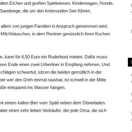
alten Eichen und großen Spielwiesen. Kinderwagen, Hunde,
e Sandwege, die um den kreisrunden See führen.
or allem von jungen Familien in Anspruch genommen wird,
é Milchhäuschen, in dem Rentner genüsslich ihren Kuchen
 kann für 6,50 Euro ein Ruderboot mieten. Dafür muss
sen Ende einen zwei Urberliner in Empfang nehmen. Und
hlägen schwertut, sitzen die beiden gemütlich in der
er wer den Dreh einmal raushat, ist schnell in der Mitte
ße entspannt ins Wasser hängen.
t einem kalten Bier vom Späti neben dem Dönerladen.
ber einen sehr lieben Verkäufer, der jede Oma, die sich