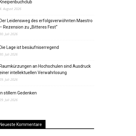
Kneipenbuchclub
4. August 2026
Der Leidensweg des erfolgsverwöhnten Maestro
– Rezension zu „Bitteres Fest“
30. Juli 2026
Die Lage ist besäufniserregend
30. Juli 2026
Raumkürzungen an Hochschulen sind Ausdruck
einer intellektuellen Verwahrlosung
29. Juli 2026
In stillem Gedenken
29. Juli 2026
Neueste Kommentare