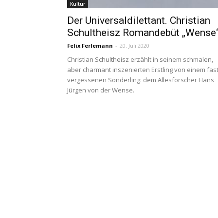
Kultur
Der Universaldilettant. Christian
Schultheisz Romandebüt „Wense
Felix Ferlemann
-
20. Juli 2020
Christian Schultheisz erzählt in seinem schmalen,
aber charmant inszenierten Erstling von einem fas
vergessenen Sonderling: dem Allesforscher Hans
Jürgen von der Wense.