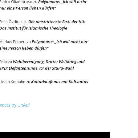
Polyamorie: „Ich will nicht
Pedro Oliamoroso
zu
nur eine Person lieben dürfen“
Der umstrittenste Ersti der HU:
Emin Özdirek
zu
Das Institut für Islamische Theologie
Polyamorie: „Ich will nicht nur
Markus Eckbert
zu
eine Person lieben dürfen“
Wahlbeteiligung, Dritter Weltkrieg und
Felix
zu
SPD: Elefantenrunde vor der StuPa-Wahl
Kulturkaufhaus mit Kultstatus
Heath Kothahn
zu
weets by UnAuf