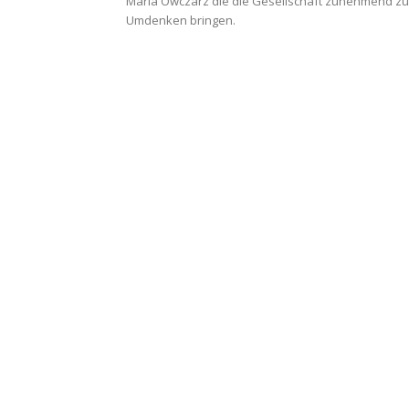
Maria Owczarz die die Gesellschaft zunehmend z
Umdenken bringen.