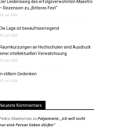
Der Leidensweg des erfolgsverwöhnten Maestro
– Rezension zu „Bitteres Fest“
30. Juli 2026
Die Lage ist besäufniserregend
30. Juli 2026
Raumkürzungen an Hochschulen sind Ausdruck
einer intellektuellen Verwahrlosung
29. Juli 2026
In stillem Gedenken
29. Juli 2026
Neueste Kommentare
Polyamorie: „Ich will nicht
Pedro Oliamoroso
zu
nur eine Person lieben dürfen“