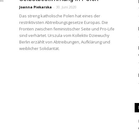
um
Joanna Piekarska
-
30. Juni 2020
|
Das streng katholische Polen hat eines der
restriktivsten Abtreibungsgesetze Europas. Die
Fronten zwischen feministischer Seite und Pro-Life
sind verhärtet. Urszula vom Kollektiv Dziewuchy
Berlin erzählt von Abtreibungen, Aufklärung und
weiblicher Solidarität.
Studierendenzeitung
der
HU