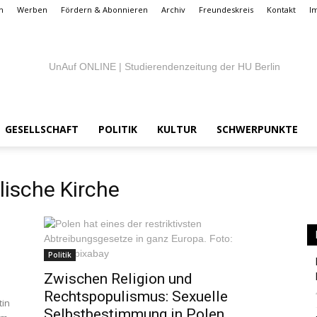
n
Werben
Fördern & Abonnieren
Archiv
Freundeskreis
Kontakt
I
GESELLSCHAFT
POLITIK
KULTUR
SCHWERPUNKTE
UnAuf
sche Kirche
ONLINE
Politik
Zwischen Religion und
Rechtspopulismus: Sexuelle
tin
Selbstbestimmung in Polen