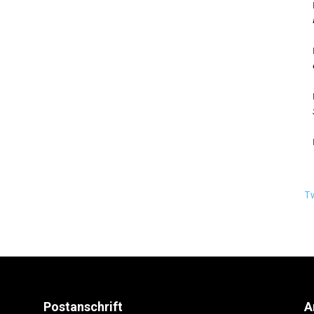
Berlin
T
Postanschrift
A