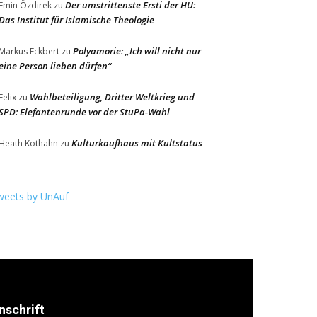
Der umstrittenste Ersti der HU:
Emin Özdirek
zu
Das Institut für Islamische Theologie
Polyamorie: „Ich will nicht nur
Markus Eckbert
zu
eine Person lieben dürfen“
Wahlbeteiligung, Dritter Weltkrieg und
Felix
zu
SPD: Elefantenrunde vor der StuPa-Wahl
Kulturkaufhaus mit Kultstatus
Heath Kothahn
zu
weets by UnAuf
nschrift