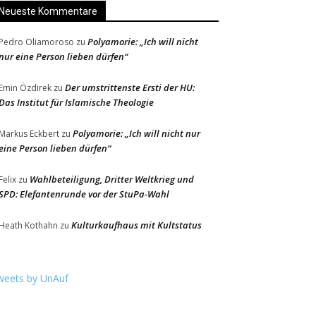
Neueste Kommentare
Polyamorie: „Ich will nicht
Pedro Oliamoroso
zu
nur eine Person lieben dürfen“
Der umstrittenste Ersti der HU:
Emin Özdirek
zu
Das Institut für Islamische Theologie
Polyamorie: „Ich will nicht nur
Markus Eckbert
zu
eine Person lieben dürfen“
Wahlbeteiligung, Dritter Weltkrieg und
Felix
zu
SPD: Elefantenrunde vor der StuPa-Wahl
Kulturkaufhaus mit Kultstatus
Heath Kothahn
zu
weets by UnAuf