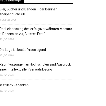
Neue Beiträge
Bier, Bücher und Banden – der Berliner
Kneipenbuchclub
4. August 2026
Der Leidensweg des erfolgsverwöhnten Maestro
– Rezension zu „Bitteres Fest“
30. Juli 2026
Die Lage ist besäufniserregend
30. Juli 2026
Raumkürzungen an Hochschulen sind Ausdruck
einer intellektuellen Verwahrlosung
29. Juli 2026
In stillem Gedenken
29. Juli 2026