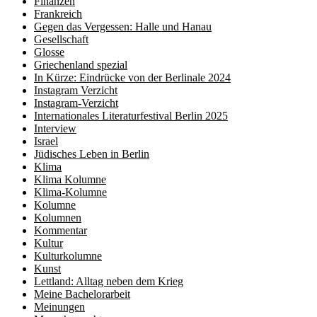
Finanzen
Frankreich
Gegen das Vergessen: Halle und Hanau
Gesellschaft
Glosse
Griechenland spezial
In Kürze: Eindrücke von der Berlinale 2024
Instagram Verzicht
Instagram-Verzicht
Internationales Literaturfestival Berlin 2025
Interview
Israel
Jüdisches Leben in Berlin
Klima
Klima Kolumne
Klima-Kolumne
Kolumne
Kolumnen
Kommentar
Kultur
Kulturkolumne
Kunst
Lettland: Alltag neben dem Krieg
Meine Bachelorarbeit
Meinungen