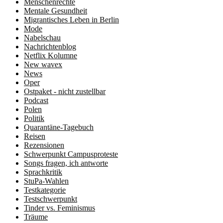
Menschenrechte
Mentale Gesundheit
Migrantisches Leben in Berlin
Mode
Nabelschau
Nachrichtenblog
Netflix Kolumne
New wavex
News
Oper
Ostpaket - nicht zustellbar
Podcast
Polen
Politik
Quarantäne-Tagebuch
Reisen
Rezensionen
Schwerpunkt Campusproteste
Songs fragen, ich antworte
Sprachkritik
StuPa-Wahlen
Testkategorie
Testschwerpunkt
Tinder vs. Feminismus
Träume