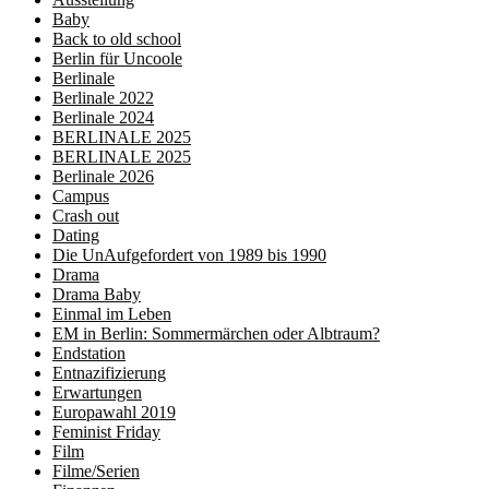
Baby
Back to old school
Berlin für Uncoole
Berlinale
Berlinale 2022
Berlinale 2024
BERLINALE 2025
BERLINALE 2025
Berlinale 2026
Campus
Crash out
Dating
Die UnAufgefordert von 1989 bis 1990
Drama
Drama Baby
Einmal im Leben
EM in Berlin: Sommermärchen oder Albtraum?
Endstation
Entnazifizierung
Erwartungen
Europawahl 2019
Feminist Friday
Film
Filme/Serien