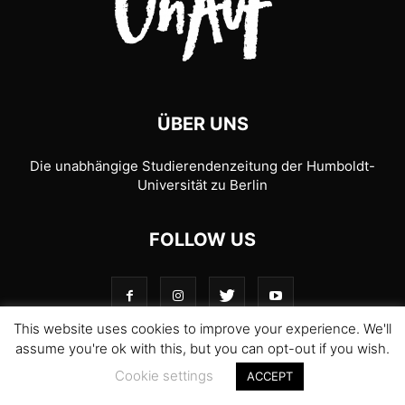
ÜBER UNS
Die unabhängige Studierendenzeitung der Humboldt-
Universität zu Berlin
FOLLOW US
This website uses cookies to improve your experience. We'll
assume you're ok with this, but you can opt-out if you wish.
© 1989-2026 UnAufgefordert
Cookie settings
ACCEPT