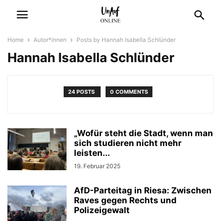
Home
Autor*innen
Posts by Hannah Isabella Schlünder
Hannah Isabella Schlünder
24 POSTS
0 COMMENTS
„Wofür steht die Stadt, wenn man
sich studieren nicht mehr
leisten...
19. Februar 2025
AfD-Parteitag in Riesa: Zwischen
Raves gegen Rechts und
Polizeigewalt