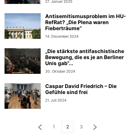
27. Januar 2025
Antisemitismusproblem im HU-
RefRat? „Die Plena waren
Fieberträume“
14. Dezember 2024
„Die stärkste antifaschistische
Bewegung, die es je an Berliner
Unis gab“...
30. Oktober 2024
Caspar David Friedrich – Die
Gefühle sind frei
21. Juli 2024
1
2
3