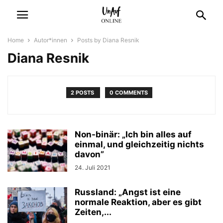
Home
Autor*innen
Posts by Diana Resnik
Diana Resnik
2 POSTS
0 COMMENTS
Non-binär: „Ich bin alles auf
einmal, und gleichzeitig nichts
davon”
24. Juli 2021
Russland: „Angst ist eine
normale Reaktion, aber es gibt
Zeiten,...