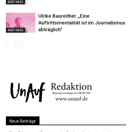
#267 HASS
Ulrike Baureithel: „Eine
Auftrittsmentalität ist im Journalismus
abträglich”
#267 HASS
Neue Beiträge