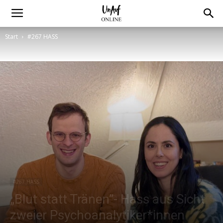
Start
#267 HASS
#267 HASS
„Blut statt Tränen”- Hass aus Sicht
zweier Psychoanalytiker*innen