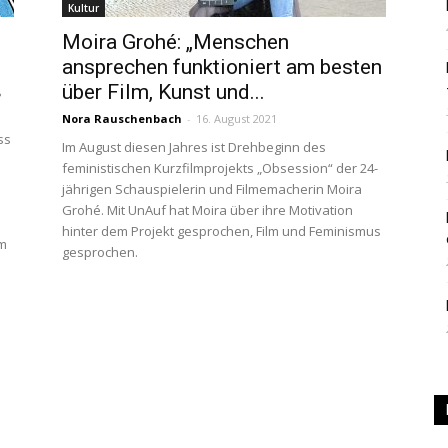
Kultur
|
Moira Grohé: „Menschen
ansprechen funktioniert am besten
über Film, Kunst und...
?
Nora Rauschenbach
-
16. August 2021
ss
Im August diesen Jahres ist Drehbeginn des
Studierendenzeitung
feministischen Kurzfilmprojekts „Obsession“ der 24-
jährigen Schauspielerin und Filmemacherin Moira
Grohé. Mit UnAuf hat Moira über ihre Motivation
hinter dem Projekt gesprochen, Film und Feminismus
um
gesprochen.
der
HU