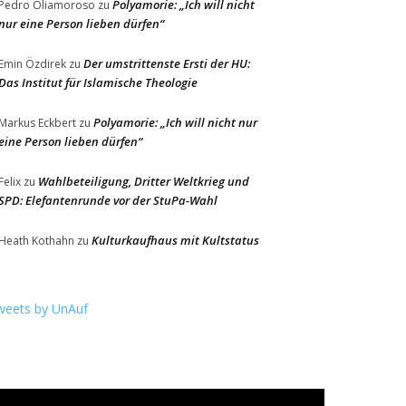
Polyamorie: „Ich will nicht
Pedro Oliamoroso
zu
nur eine Person lieben dürfen“
Der umstrittenste Ersti der HU:
Emin Özdirek
zu
Das Institut für Islamische Theologie
Polyamorie: „Ich will nicht nur
Markus Eckbert
zu
eine Person lieben dürfen“
Wahlbeteiligung, Dritter Weltkrieg und
Felix
zu
SPD: Elefantenrunde vor der StuPa-Wahl
Kulturkaufhaus mit Kultstatus
Heath Kothahn
zu
weets by UnAuf