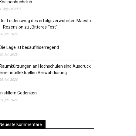
Kneipenbuchclub
4. August 2026
Der Leidensweg des erfolgsverwöhnten Maestro
– Rezension zu „Bitteres Fest“
30. Juli 2026
Die Lage ist besäufniserregend
30. Juli 2026
Raumkürzungen an Hochschulen sind Ausdruck
einer intellektuellen Verwahrlosung
29. Juli 2026
In stillem Gedenken
29. Juli 2026
Neueste Kommentare