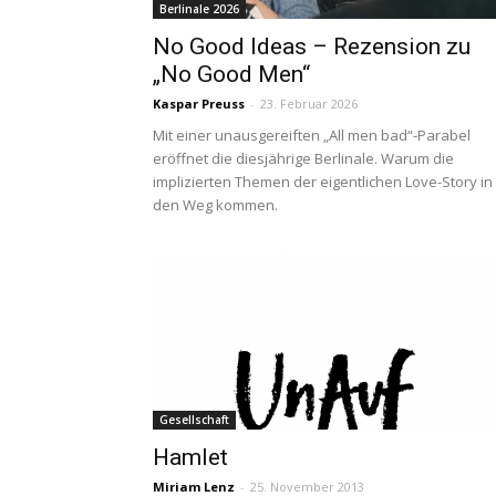
Berlinale 2026
No Good Ideas – Rezension zu
„No Good Men“
Kaspar Preuss
-
23. Februar 2026
Mit einer unausgereiften „All men bad“-Parabel
eröffnet die diesjährige Berlinale. Warum die
implizierten Themen der eigentlichen Love-Story in
den Weg kommen.
Gesellschaft
Hamlet
Miriam Lenz
-
25. November 2013