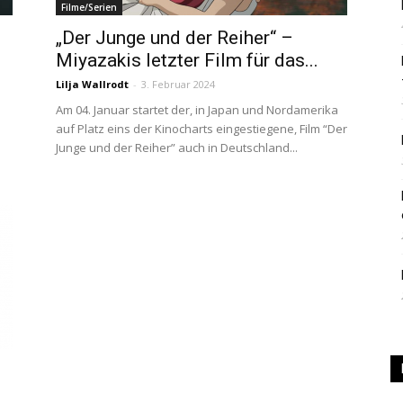
Filme/Serien
|
„Der Junge und der Reiher“ –
Miyazakis letzter Film für das...
Lilja Wallrodt
-
3. Februar 2024
Am 04. Januar startet der, in Japan und Nordamerika
auf Platz eins der Kinocharts eingestiegene, Film “Der
Studierendenzeitung
Junge und der Reiher” auch in Deutschland...
der
HU