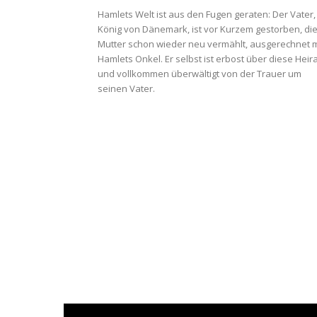
Hamlets Welt ist aus den Fugen geraten: Der Vater,
König von Dänemark, ist vor Kurzem gestorben, di
Mutter schon wieder neu vermählt, ausgerechnet m
Hamlets Onkel. Er selbst ist erbost über diese Heir
und vollkommen überwältigt von der Trauer um
seinen Vater.