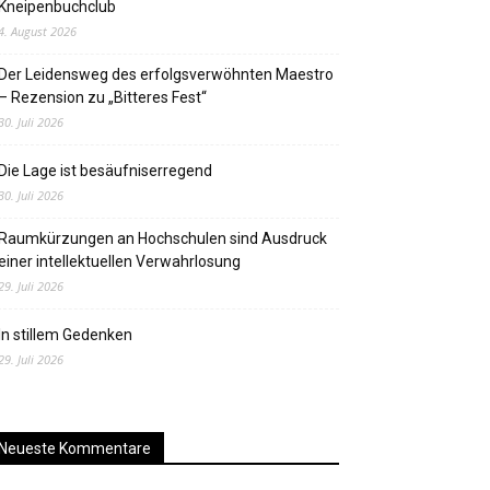
Kneipenbuchclub
4. August 2026
Der Leidensweg des erfolgsverwöhnten Maestro
– Rezension zu „Bitteres Fest“
30. Juli 2026
Die Lage ist besäufniserregend
30. Juli 2026
Raumkürzungen an Hochschulen sind Ausdruck
einer intellektuellen Verwahrlosung
29. Juli 2026
In stillem Gedenken
29. Juli 2026
Neueste Kommentare