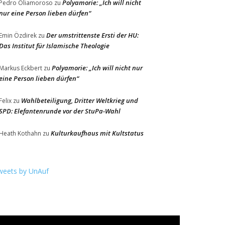
Polyamorie: „Ich will nicht
Pedro Oliamoroso
zu
nur eine Person lieben dürfen“
Der umstrittenste Ersti der HU:
Emin Özdirek
zu
Das Institut für Islamische Theologie
Polyamorie: „Ich will nicht nur
Markus Eckbert
zu
eine Person lieben dürfen“
Wahlbeteiligung, Dritter Weltkrieg und
Felix
zu
SPD: Elefantenrunde vor der StuPa-Wahl
Kulturkaufhaus mit Kultstatus
Heath Kothahn
zu
weets by UnAuf