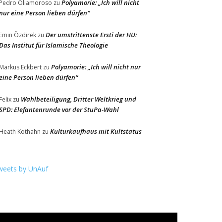
Polyamorie: „Ich will nicht
Pedro Oliamoroso
zu
nur eine Person lieben dürfen“
Der umstrittenste Ersti der HU:
Emin Özdirek
zu
Das Institut für Islamische Theologie
Polyamorie: „Ich will nicht nur
Markus Eckbert
zu
eine Person lieben dürfen“
Wahlbeteiligung, Dritter Weltkrieg und
Felix
zu
SPD: Elefantenrunde vor der StuPa-Wahl
Kulturkaufhaus mit Kultstatus
Heath Kothahn
zu
weets by UnAuf