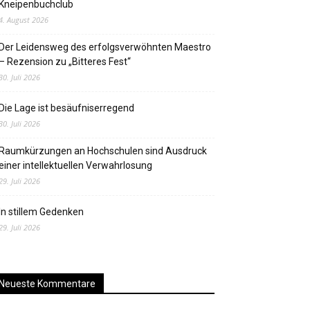
Kneipenbuchclub
4. August 2026
Der Leidensweg des erfolgsverwöhnten Maestro
– Rezension zu „Bitteres Fest“
30. Juli 2026
Die Lage ist besäufniserregend
30. Juli 2026
Raumkürzungen an Hochschulen sind Ausdruck
einer intellektuellen Verwahrlosung
29. Juli 2026
In stillem Gedenken
29. Juli 2026
Neueste Kommentare