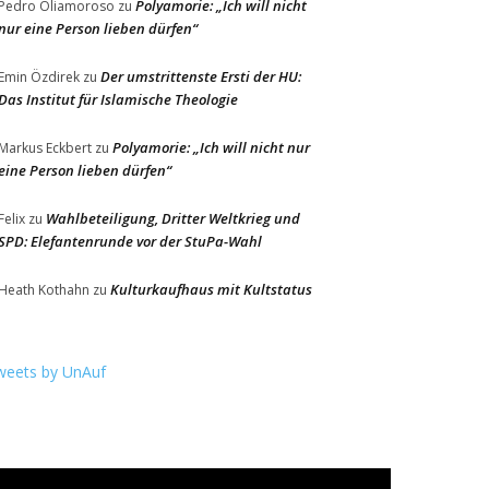
Polyamorie: „Ich will nicht
Pedro Oliamoroso
zu
nur eine Person lieben dürfen“
Der umstrittenste Ersti der HU:
Emin Özdirek
zu
Das Institut für Islamische Theologie
Polyamorie: „Ich will nicht nur
Markus Eckbert
zu
eine Person lieben dürfen“
Wahlbeteiligung, Dritter Weltkrieg und
Felix
zu
SPD: Elefantenrunde vor der StuPa-Wahl
Kulturkaufhaus mit Kultstatus
Heath Kothahn
zu
weets by UnAuf