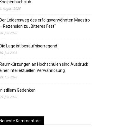
Kneipenbuchclub
4. August 2026
Der Leidensweg des erfolgsverwöhnten Maestro
– Rezension zu „Bitteres Fest“
30. Juli 2026
Die Lage ist besäufniserregend
30. Juli 2026
Raumkürzungen an Hochschulen sind Ausdruck
einer intellektuellen Verwahrlosung
29. Juli 2026
In stillem Gedenken
29. Juli 2026
Neueste Kommentare