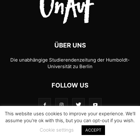
ÜBER UNS
Die unabhängige Studierendenzeitung der Humboldt-
Universität zu Berlin
FOLLOW US
This website uses cookies to improve your experience. We'll
assume you're ok with this, but you can opt-out if you wish.
Cookie settings
ACCEPT
© 1989-2026 UnAufgefordert