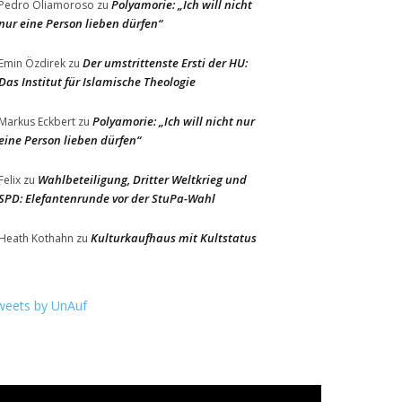
Polyamorie: „Ich will nicht
Pedro Oliamoroso
zu
nur eine Person lieben dürfen“
Der umstrittenste Ersti der HU:
Emin Özdirek
zu
Das Institut für Islamische Theologie
Polyamorie: „Ich will nicht nur
Markus Eckbert
zu
eine Person lieben dürfen“
Wahlbeteiligung, Dritter Weltkrieg und
Felix
zu
SPD: Elefantenrunde vor der StuPa-Wahl
Kulturkaufhaus mit Kultstatus
Heath Kothahn
zu
weets by UnAuf