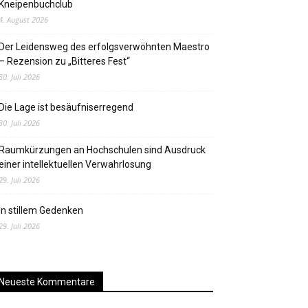
Kneipenbuchclub
4. August 2026
Der Leidensweg des erfolgsverwöhnten Maestro
– Rezension zu „Bitteres Fest“
30. Juli 2026
Die Lage ist besäufniserregend
30. Juli 2026
Raumkürzungen an Hochschulen sind Ausdruck
einer intellektuellen Verwahrlosung
29. Juli 2026
In stillem Gedenken
29. Juli 2026
Neueste Kommentare