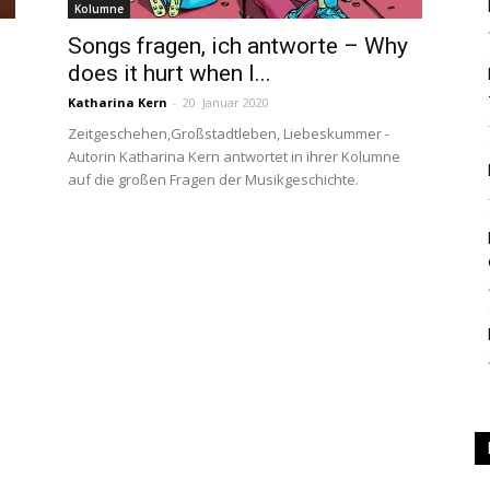
Kolumne
|
Songs fragen, ich antworte – Why
does it hurt when I...
Katharina Kern
-
20. Januar 2020
Zeitgeschehen,Großstadtleben, Liebeskummer -
Autorin Katharina Kern antwortet in ihrer Kolumne
Studierendenzeitung
auf die großen Fragen der Musikgeschichte.
der
HU