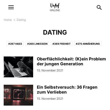
Home
Dating
DATING
#267 HASS
#268 LINKSSEIN
#269 FREIHEIT
#270 ANNÄHERUNG
#271 MUT
#272 SERBIEN
#273 GROSSSTADTGEFÜHLE
#274 SCHÖNHEIT
#275 UNGARN IM UMBRUCH
Oberflächlichkeit: (K)ein Problem
#FBF UNAUF VOR 25 JAHREN
der jungen Generation
AKTENZEICHEN HU
ALLES NEU? – WAHLJAHR 2021
ALLGEMEIN
AUSLANDSPROJEKT
15. November 2021
AUSSTELLUNG
BABY
BACK TO OLD SCHOOL
BERLIN FÜR UNCOOLE
BERLINALE
BERLINALE 2022
BERLINALE 2024
BERLINALE 2025
Ein Selbstversuch: 36 Fragen
BERLINALE 2025
BERLINALE 2026
CAMPUS
CRASH OUT
DATING
zum Verlieben
DIE UNAUFGEFORDERT VON 1989 BIS 1990
DRAMA
DRAMA BABY
15. November 2021
EINMAL IM LEBEN
EM IN BERLIN: SOMMERMÄRCHEN ODER ALBTRAUM?
ENDSTATION
ENTNAZIFIZIERUNG
ERWARTUNGEN