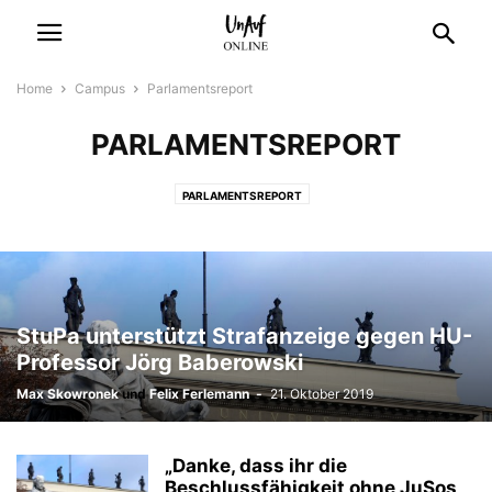
Home
Campus
Parlamentsreport
PARLAMENTSREPORT
PARLAMENTSREPORT
StuPa unterstützt Strafanzeige gegen HU-
Professor Jörg Baberowski
Max Skowronek
und
Felix Ferlemann
-
21. Oktober 2019
„Danke, dass ihr die
Beschlussfähigkeit ohne JuSos,