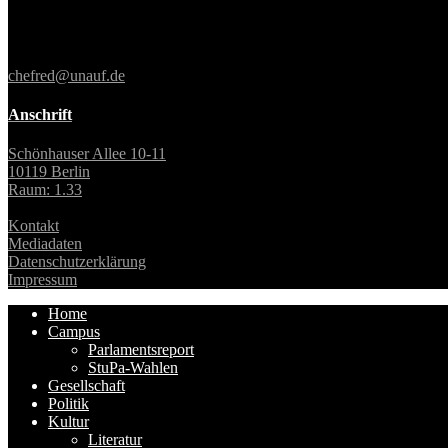
Unter den Linden 6
10099 Berlin
E-Mail:
chefred@unauf.de
Anschrift
Schönhauser Allee 10-11
10119 Berlin
Raum: 1.33
Kontakt
Mediadaten
Datenschutzerklärung
Impressum
Home
Campus
Parlamentsreport
StuPa-Wahlen
Gesellschaft
Politik
Kultur
Literatur