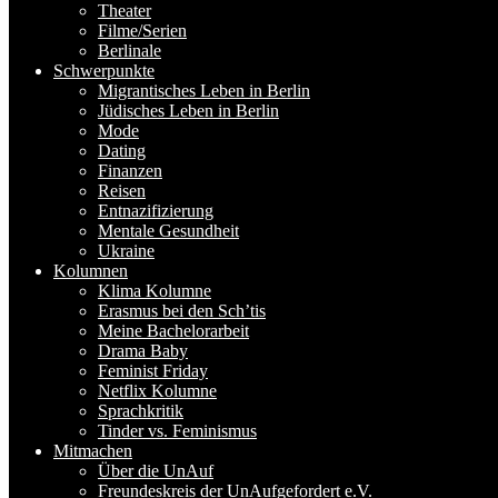
Theater
Filme/Serien
Berlinale
Schwerpunkte
Migrantisches Leben in Berlin
Jüdisches Leben in Berlin
Mode
Dating
Finanzen
Reisen
Entnazifizierung
Mentale Gesundheit
Ukraine
Kolumnen
Klima Kolumne
Erasmus bei den Sch’tis
Meine Bachelorarbeit
Drama Baby
Feminist Friday
Netflix Kolumne
Sprachkritik
Tinder vs. Feminismus
Mitmachen
Über die UnAuf
Freundeskreis der UnAufgefordert e.V.