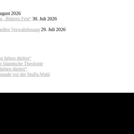
ugust 2026
 „Bitteres Fest“
30. Juli 2026
uellen Verwahrlosung
29. Juli 2026
on lieben dürfen“
ür Islamische Theologie
 lieben dürfen“
enrunde vor der StuPa-Wahl
erlin