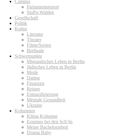
Campus
Parlamentsreport
StuPa-Wahlen
Gesellschaft
Politik
Kultur
Literatur
Theater
Filme/Serien
Berlinale
Schwerpunkte
Migrantisches Leben in Berlin
Jüdisches Leben in Berlin
Mode
Dating
Finanzen
Reisen
Entnazifizierung
Mentale Gesundheit
Ukraine
Kolumnen
Klima Kolumne
Erasmus bei den Sch’tis
Meine Bachelorarbeit
Drama Baby