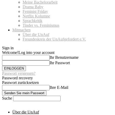
Meine Bachelorarbeit
Drama Baby
Feminist Friday
Netflix Kolumne
Sprachkritik
Tinder vs. Feminismus
Mitmachen
Über die UnAuf
Freundeskreis der UnAufgefordert e.V.
Sign in
Welcome!
Log into your account
Ihr Benutzername
Ihr Passwort
Passwort vergessen?
Password recovery
Passwort zurücksetzen
Ihre E-Mail
Suche
Über die UnAuf