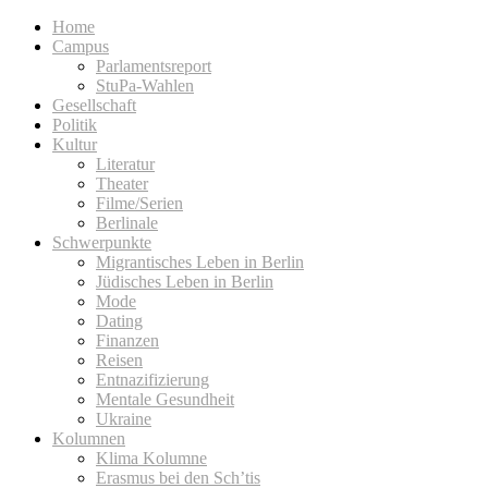
Home
Campus
Parlamentsreport
StuPa-Wahlen
Gesellschaft
Politik
Kultur
Literatur
Theater
Filme/Serien
Berlinale
Schwerpunkte
Migrantisches Leben in Berlin
Jüdisches Leben in Berlin
Mode
Dating
Finanzen
Reisen
Entnazifizierung
Mentale Gesundheit
Ukraine
Kolumnen
Klima Kolumne
Erasmus bei den Sch’tis