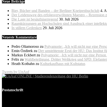
Neue Beiträge
Bier, Bücher und Banden – der Berliner Kneipenbuchclub
4. A
Der Leidensweg des erfolgsverwöhnten Maestro – Rezension zu
Die Lage ist besäufniserregend
30. Juli 2026
Raumkürzungen an Hochschulen sind Ausdruck einer intellekt
In stillem Gedenken
29. Juli 2026
Neueste Kommentare
Pedro Oliamoroso
zu
Polyamorie: „Ich will nicht nur eine Pers
Emin Özdirek
zu
Der umstrittenste Ersti der HU: Das Institut f
Markus Eckbert
zu
Polyamorie: „Ich will nicht nur eine Person
Felix
zu
Wahlbeteiligung, Dritter Weltkrieg und SPD: Elefant
Heath Kothahn
zu
Kulturkaufhaus mit Kultstatus
Tweets by UnAuf
Die unabhängige Studierendenzeitung der Humboldt-Universität zu B
Postanschrift
UnAufgefordert
Humboldt-Universität zu Berlin