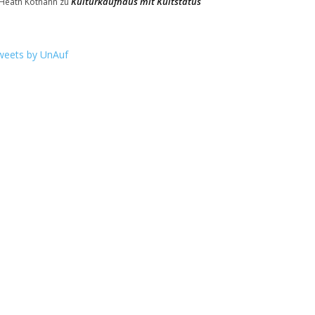
Kulturkaufhaus mit Kultstatus
Heath Kothahn
zu
weets by UnAuf