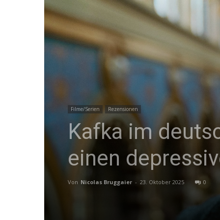
Filme/Serien
Rezensionen
Kafka im deutsc
einen depressiv
Von
Nicolas Bruggaier
-
23. Oktober 2025
0