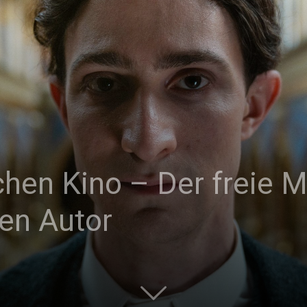
|
Studierendenzeitung
hen Kino – Der freie M
der
en Autor
HU