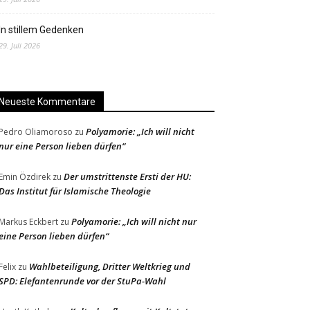
In stillem Gedenken
29. Juli 2026
Neueste Kommentare
Polyamorie: „Ich will nicht
Pedro Oliamoroso
zu
nur eine Person lieben dürfen“
Der umstrittenste Ersti der HU:
Emin Özdirek
zu
Das Institut für Islamische Theologie
Polyamorie: „Ich will nicht nur
Markus Eckbert
zu
eine Person lieben dürfen“
Wahlbeteiligung, Dritter Weltkrieg und
Felix
zu
SPD: Elefantenrunde vor der StuPa-Wahl