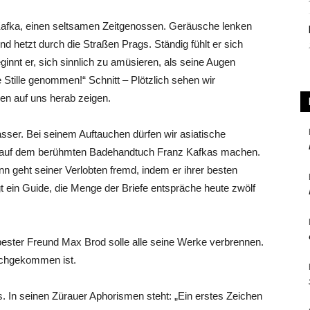
Kafka, einen seltsamen Zeitgenossen. Geräusche lenken
nd hetzt durch die Straßen Prags. Ständig fühlt er sich
innt er, sich sinnlich zu amüsieren, als seine Augen
Stille genommen!“ Schnitt – Plötzlich sehen wir
n auf uns herab zeigen.
asser. Bei seinem Auftauchen dürfen wir asiatische
ies auf dem berühmten Badehandtuch Franz Kafkas machen.
nn geht seiner Verlobten fremd, indem er ihrer besten
 ein Guide, die Menge der Briefe entspräche heute zwölf
bester Freund Max Brod solle alle seine Werke verbrennen.
nachgekommen ist.
. In seinen Zürauer Aphorismen steht: „
Ein erstes Zeichen