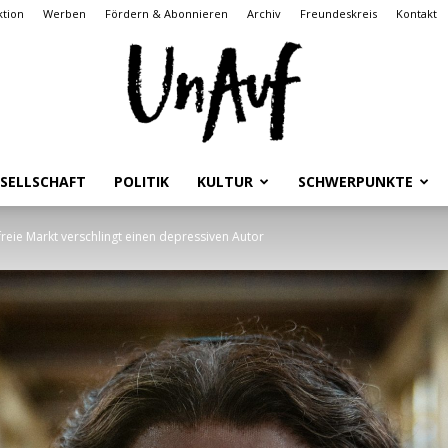
tion
Werben
Fördern & Abonnieren
Archiv
Freundeskreis
Kontakt
SELLSCHAFT
POLITIK
KULTUR
SCHWERPUNKTE
UnAuf
freie Markt verschlingt einen depressiven Autor
ONLINE