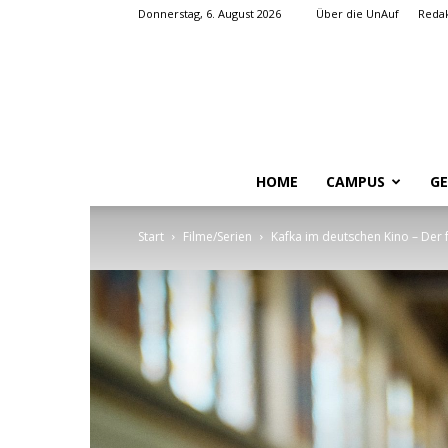
Donnerstag, 6. August 2026
Über die UnAuf
Redak
HOME
CAMPUS
GE
Start
Filme/Serien
Kafka im deutschen Kino – Der 