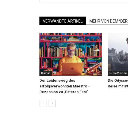
VERWANDTE ARTIKEL
MEHR VON DEM*DER
Kultur
Filme/Serien
Der Leidensweg des
Die Odyssee
erfolgsverwöhnten Maestro –
Reise mit i
Rezension zu „Bitteres Fest“