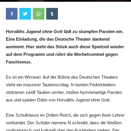
Von
Nicolas Bruggaier
-
15. Oktober 2025
0
Horváths
Jugend ohne Gott
lädt zu stumpfen Parolen ein.
Eine Einladung, die das Deutsche Theater dankend
annimmt. Hier steht das Stück auch diese Spielzeit wieder
auf dem Programm und rührt die Werbetrommel gegen
Faschismus.
Es ist ein Wirrwarr. Auf der Bühne des Deutschen Theaters
steht ein massiver Taubenschlag. In bunten Federkleidern
stolzieren zwölf Tauben umher, stoßen hymnenartige Parolen
aus und spielen Ödön von Horváths
Jugend ohne Gott
.
Eine Schulklasse im Dritten Reich, die sich gegen ihren Lehrer
verbündet. Der Schüler namens N schreibt, dass die Weißen
zivilisatorisch und kulturell über den Ausländern stehen. Der