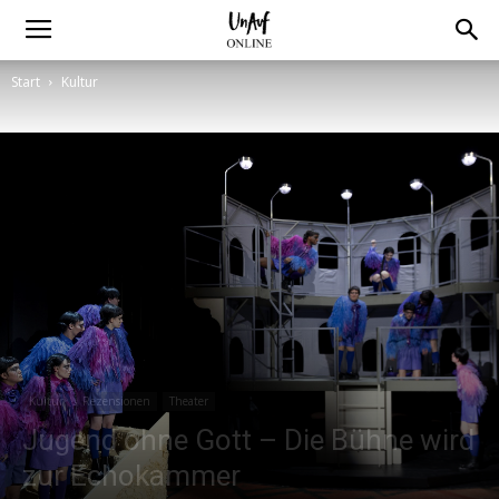
Start
Kultur
Kultur
Rezensionen
Theater
Jugend ohne Gott – Die Bühne wird
zur Echokammer