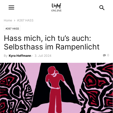
Home
#267 HASS
#267 HASS
Hass mich, ich tu’s auch:
Selbsthass im Rampenlicht
0
By
Kyra Hoffmann
-
3. Juli 2024