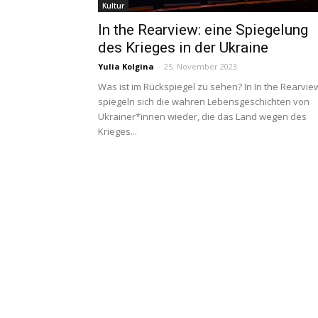
Kultur
In the Rearview: eine Spiegelung
des Krieges in der Ukraine
Yulia Kolgina
-
25. November 2023
Was ist im Rückspiegel zu sehen? In In the Rearvie
spiegeln sich die wahren Lebensgeschichten von
Ukrainer*innen wieder, die das Land wegen des
Krieges...