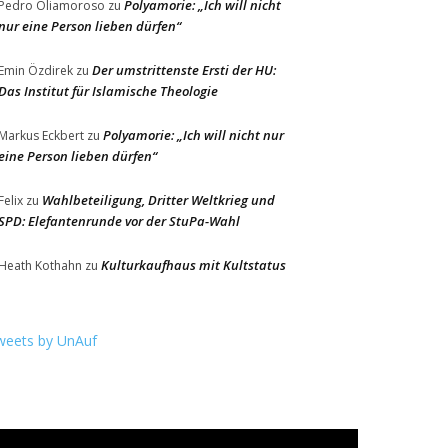
Polyamorie: „Ich will nicht
Pedro Oliamoroso
zu
nur eine Person lieben dürfen“
Der umstrittenste Ersti der HU:
Emin Özdirek
zu
Das Institut für Islamische Theologie
Polyamorie: „Ich will nicht nur
Markus Eckbert
zu
eine Person lieben dürfen“
Wahlbeteiligung, Dritter Weltkrieg und
Felix
zu
SPD: Elefantenrunde vor der StuPa-Wahl
Kulturkaufhaus mit Kultstatus
Heath Kothahn
zu
weets by UnAuf