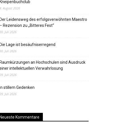
Kneipenbuchclub
4. August 2026
Der Leidensweg des erfolgsverwöhnten Maestro
– Rezension zu „Bitteres Fest“
30. Juli 2026
Die Lage ist besäufniserregend
30. Juli 2026
Raumkürzungen an Hochschulen sind Ausdruck
einer intellektuellen Verwahrlosung
29. Juli 2026
In stillem Gedenken
29. Juli 2026
Neueste Kommentare