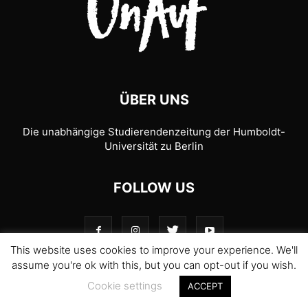
ÜBER UNS
Die unabhängige Studierendenzeitung der Humboldt-
Universität zu Berlin
FOLLOW US
This website uses cookies to improve your experience. We'll
assume you're ok with this, but you can opt-out if you wish.
Cookie settings
ACCEPT
© 1989-2026 UnAufgefordert