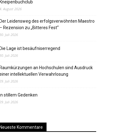
Kneipenbuchclub
4. August 2026
Der Leidensweg des erfolgsverwöhnten Maestro
– Rezension zu „Bitteres Fest“
30. Juli 2026
Die Lage ist besäufniserregend
30. Juli 2026
Raumkürzungen an Hochschulen sind Ausdruck
einer intellektuellen Verwahrlosung
29. Juli 2026
In stillem Gedenken
29. Juli 2026
Neueste Kommentare