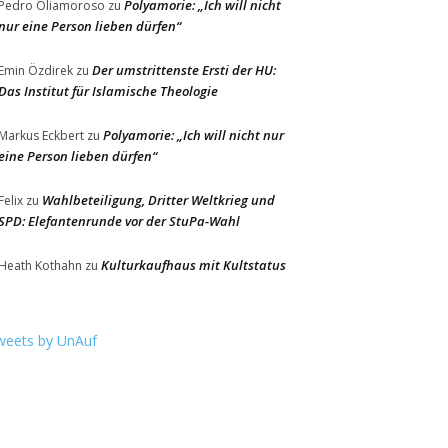
Polyamorie: „Ich will nicht
Pedro Oliamoroso
zu
nur eine Person lieben dürfen“
Der umstrittenste Ersti der HU:
Emin Özdirek
zu
Das Institut für Islamische Theologie
Polyamorie: „Ich will nicht nur
Markus Eckbert
zu
eine Person lieben dürfen“
Wahlbeteiligung, Dritter Weltkrieg und
Felix
zu
SPD: Elefantenrunde vor der StuPa-Wahl
Kulturkaufhaus mit Kultstatus
Heath Kothahn
zu
weets by UnAuf