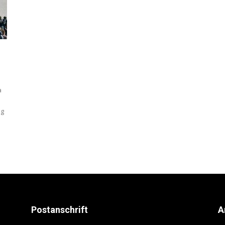
a
ng
Postanschrift
A