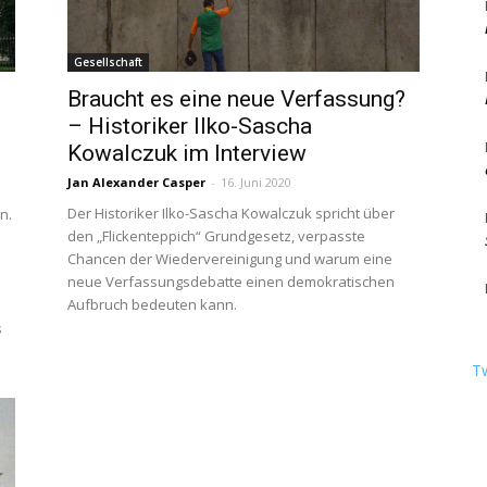
Gesellschaft
Braucht es eine neue Verfassung?
Berlin
– Historiker Ilko-Sascha
Kowalczuk im Interview
Jan Alexander Casper
-
16. Juni 2020
Der Historiker Ilko-Sascha Kowalczuk spricht über
n.
den „Flickenteppich“ Grundgesetz, verpasste
Chancen der Wiedervereinigung und warum eine
neue Verfassungsdebatte einen demokratischen
Aufbruch bedeuten kann.
s
T