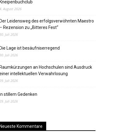
Kneipenbuchclub
4. August 2026
Der Leidensweg des erfolgsverwöhnten Maestro
– Rezension zu „Bitteres Fest“
30. Juli 2026
Die Lage ist besäufniserregend
30. Juli 2026
Raumkürzungen an Hochschulen sind Ausdruck
einer intellektuellen Verwahrlosung
29. Juli 2026
In stillem Gedenken
29. Juli 2026
Neueste Kommentare