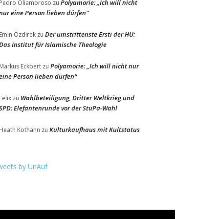
Polyamorie: „Ich will nicht
Pedro Oliamoroso
zu
nur eine Person lieben dürfen“
Der umstrittenste Ersti der HU:
Emin Özdirek
zu
Das Institut für Islamische Theologie
Polyamorie: „Ich will nicht nur
Markus Eckbert
zu
eine Person lieben dürfen“
Wahlbeteiligung, Dritter Weltkrieg und
Felix
zu
SPD: Elefantenrunde vor der StuPa-Wahl
Kulturkaufhaus mit Kultstatus
Heath Kothahn
zu
weets by UnAuf