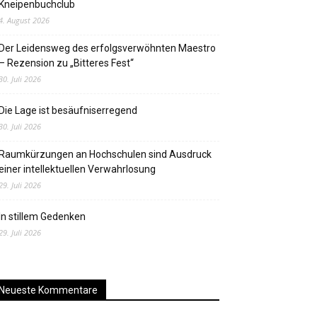
Kneipenbuchclub
4. August 2026
Der Leidensweg des erfolgsverwöhnten Maestro
– Rezension zu „Bitteres Fest“
30. Juli 2026
Die Lage ist besäufniserregend
30. Juli 2026
Raumkürzungen an Hochschulen sind Ausdruck
einer intellektuellen Verwahrlosung
29. Juli 2026
In stillem Gedenken
29. Juli 2026
Neueste Kommentare