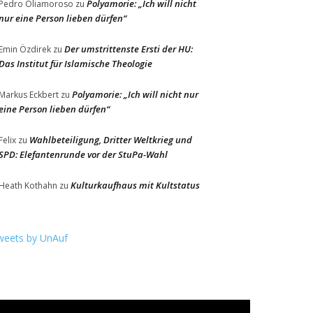
Polyamorie: „Ich will nicht
Pedro Oliamoroso
zu
nur eine Person lieben dürfen“
Der umstrittenste Ersti der HU:
Emin Özdirek
zu
Das Institut für Islamische Theologie
Polyamorie: „Ich will nicht nur
Markus Eckbert
zu
eine Person lieben dürfen“
Wahlbeteiligung, Dritter Weltkrieg und
Felix
zu
SPD: Elefantenrunde vor der StuPa-Wahl
Kulturkaufhaus mit Kultstatus
Heath Kothahn
zu
weets by UnAuf