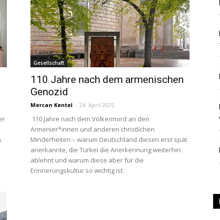
|
Gesellschaft
110 Jahre nach dem armenischen
Studierendenzeitung
Genozid
Mercan Kentel
-
24. April 2025
er
110 Jahre nach dem Völkermord an den
Armenier*innen und anderen christlichen
.
Minderheiten – warum Deutschland diesen erst spät
der
anerkannte, die Türkei die Anerkennung weiterhin
ablehnt und warum diese aber für die
Erinnerungskultur so wichtig ist.
HU