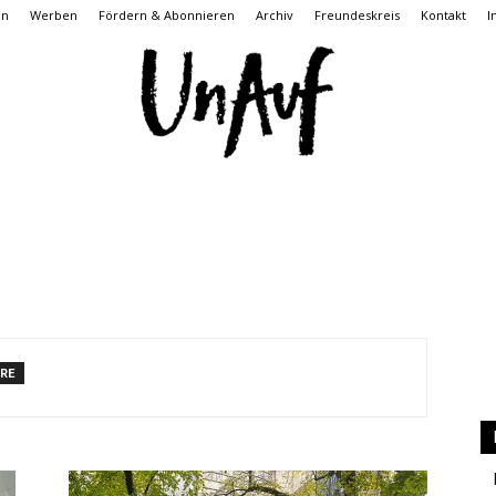
on
Werben
Fördern & Abonnieren
Archiv
Freundeskreis
Kontakt
I
UnAuf
RE
ONLINE