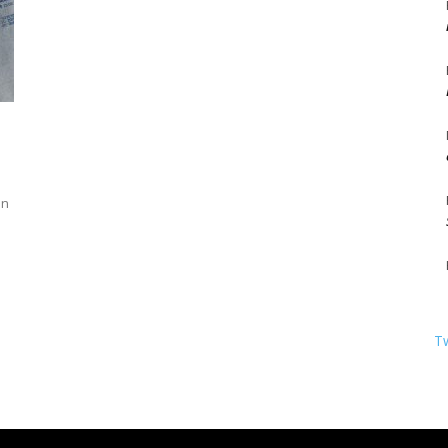
Berlin
en
T