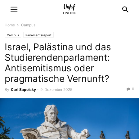
Home
Campus
Campus
Parlamentsreport
Israel, Palästina und das
Studierendenparlament:
Antisemitismus oder
pragmatische Vernunft?
0
By
Carl Sapolsky
-
9. Dezember 2025