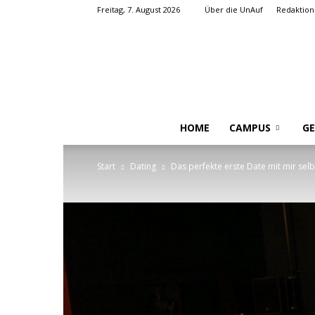
Freitag, 7. August 2026
Über die UnAuf
Redaktion
HOME
CAMPUS
GE
Start
Dating
Das perfekte erste Date mit mir selb