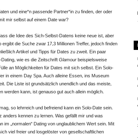
 daten und eine*n passende Partner*in zu finden, der oder
mit mir selbst auf einem Date war?
dass die Idee des Sich-Selbst-Datens keine neue ist, aber
o ergibt die Suche zwar 17,3 Millionen Treffer, jedoch finden
ließlich Artikel und Tipps für Dates zu zweit. Ein paar
-Dating, wie es die Zeitschrift
Glamour
beispielsweise
 Fülle an Möglichkeiten für Dates mit sich selbst. Ein Solo-
oder in einem Day Spa. Auch alleine Essen, ins Museum
it. Die Liste ist grundsätzlich unendlich und das meiste,
erden kann, ist genauso gut auch allein möglich.
 mag, so lehrreich und befreiend kann ein Solo-Date sein.
nz anders kennen zu lernen. Was gefällt mir und was
nn im „normalen“ Dating von unglaublichem Wert sein. Mit
 sich viel freier und losgelöster von gesellschaftlichen