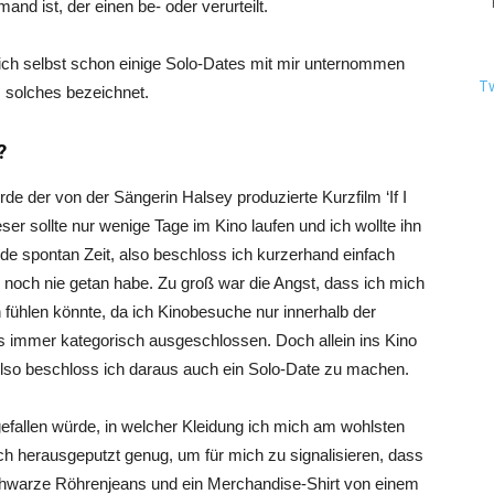
nd ist, der einen be- oder verurteilt.
 ich selbst schon einige Solo-Dates mit mir unternommen
T
s solches bezeichnet.
n?
e der von der Sängerin Halsey produzierte Kurzfilm ‘If I
ser sollte nur wenige Tage im Kino laufen und ich wollte ihn
de spontan Zeit, also beschloss ich kurzerhand einfach
r noch nie getan habe. Zu groß war die Angst, dass ich mich
 fühlen könnte, da ich Kinobesuche nur innerhalb der
es immer kategorisch ausgeschlossen. Doch allein ins Kino
Also beschloss ich daraus auch ein Solo-Date zu machen.
gefallen würde, in welcher Kleidung ich mich am wohlsten
ch herausgeputzt genug, um für mich zu signalisieren, dass
chwarze Röhrenjeans und ein Merchandise-Shirt von einem