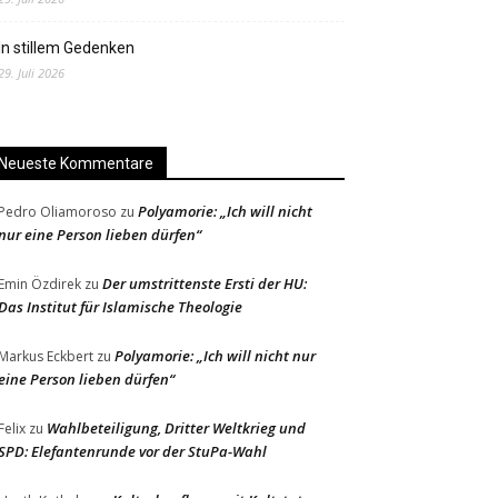
In stillem Gedenken
29. Juli 2026
Neueste Kommentare
Polyamorie: „Ich will nicht
Pedro Oliamoroso
zu
nur eine Person lieben dürfen“
Der umstrittenste Ersti der HU:
Emin Özdirek
zu
Das Institut für Islamische Theologie
Polyamorie: „Ich will nicht nur
Markus Eckbert
zu
eine Person lieben dürfen“
Wahlbeteiligung, Dritter Weltkrieg und
Felix
zu
SPD: Elefantenrunde vor der StuPa-Wahl