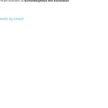
Kulturkaufhaus mit Kultstatus
Heath Kothahn
zu
weets by UnAuf