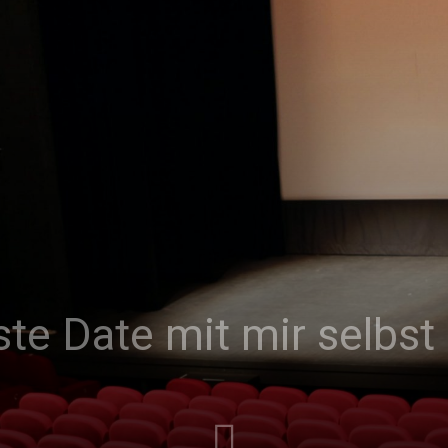
|
Studierendenzeitung
der
ste Date mit mir selbst
HU