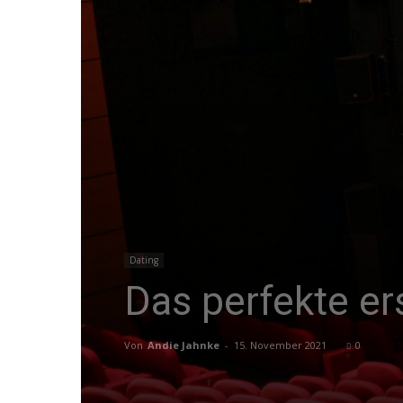
Dating
Das perfekte er
Von
Andie Jahnke
-
15. November 2021
0