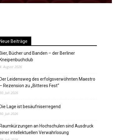
Neue Beiträge
Bier, Bücher und Banden – der Berliner
Kneipenbuchclub
4. August 2026
Der Leidensweg des erfolgsverwöhnten Maestro
– Rezension zu „Bitteres Fest“
30. Juli 2026
Die Lage ist besäufniserregend
30. Juli 2026
Raumkürzungen an Hochschulen sind Ausdruck
einer intellektuellen Verwahrlosung
29. Juli 2026