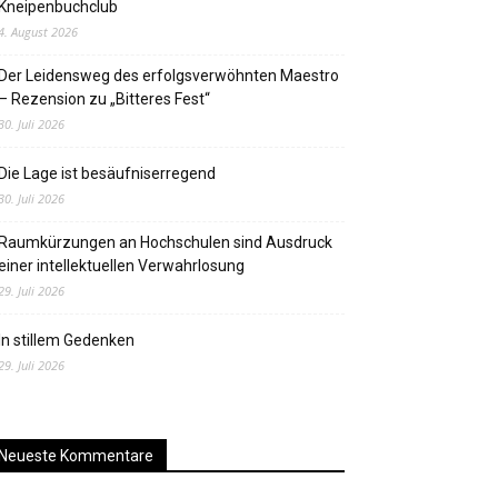
Kneipenbuchclub
4. August 2026
Der Leidensweg des erfolgsverwöhnten Maestro
– Rezension zu „Bitteres Fest“
30. Juli 2026
Die Lage ist besäufniserregend
30. Juli 2026
Raumkürzungen an Hochschulen sind Ausdruck
einer intellektuellen Verwahrlosung
29. Juli 2026
In stillem Gedenken
29. Juli 2026
Neueste Kommentare