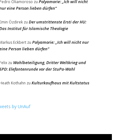
Polyamorie: „Ich will nicht
Pedro Oliamoroso
zu
nur eine Person lieben dürfen“
Der umstrittenste Ersti der HU:
Emin Özdirek
zu
Das Institut für Islamische Theologie
Polyamorie: „Ich will nicht nur
Markus Eckbert
zu
eine Person lieben dürfen“
Wahlbeteiligung, Dritter Weltkrieg und
Felix
zu
SPD: Elefantenrunde vor der StuPa-Wahl
Kulturkaufhaus mit Kultstatus
Heath Kothahn
zu
weets by UnAuf