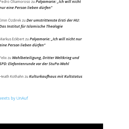
Polyamorie: „Ich will nicht
Pedro Oliamoroso
zu
nur eine Person lieben dürfen“
Der umstrittenste Ersti der HU:
Emin Özdirek
zu
Das Institut für Islamische Theologie
Polyamorie: „Ich will nicht nur
Markus Eckbert
zu
eine Person lieben dürfen“
Wahlbeteiligung, Dritter Weltkrieg und
Felix
zu
SPD: Elefantenrunde vor der StuPa-Wahl
Kulturkaufhaus mit Kultstatus
Heath Kothahn
zu
weets by UnAuf