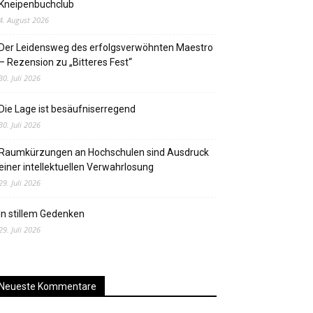
Kneipenbuchclub
4. August 2026
Der Leidensweg des erfolgsverwöhnten Maestro
– Rezension zu „Bitteres Fest“
30. Juli 2026
Die Lage ist besäufniserregend
30. Juli 2026
Raumkürzungen an Hochschulen sind Ausdruck
einer intellektuellen Verwahrlosung
29. Juli 2026
In stillem Gedenken
29. Juli 2026
Neueste Kommentare