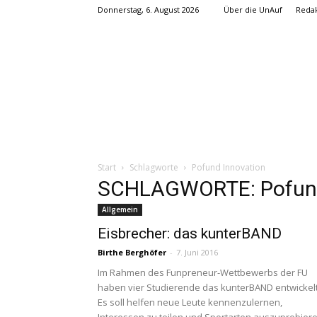
Donnerstag, 6. August 2026
Über die UnAuf
Redak
Start
Schlagworte
Pofund Innovation
SCHLAGWORTE: Pofund
Allgemein
Eisbrecher: das kunterBAND
Birthe Berghöfer
-
7. Juni 2016
Im Rahmen des Funpreneur-Wettbewerbs der FU
haben vier Studierende das kunterBAND entwickelt
Es soll helfen neue Leute kennenzulernen,