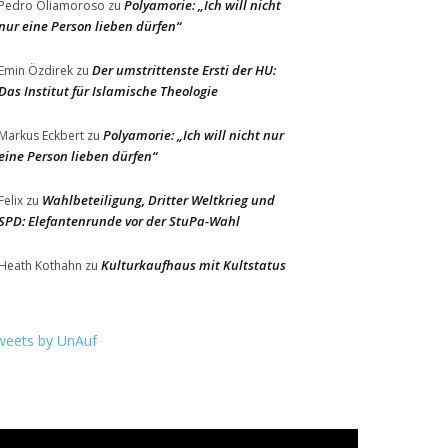
Polyamorie: „Ich will nicht
Pedro Oliamoroso
zu
nur eine Person lieben dürfen“
Der umstrittenste Ersti der HU:
Emin Özdirek
zu
Das Institut für Islamische Theologie
Polyamorie: „Ich will nicht nur
Markus Eckbert
zu
eine Person lieben dürfen“
Wahlbeteiligung, Dritter Weltkrieg und
Felix
zu
SPD: Elefantenrunde vor der StuPa-Wahl
Kulturkaufhaus mit Kultstatus
Heath Kothahn
zu
weets by UnAuf