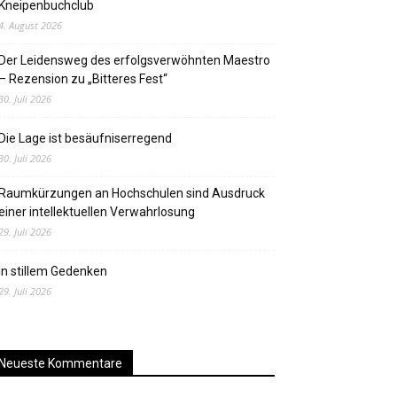
Kneipenbuchclub
4. August 2026
Der Leidensweg des erfolgsverwöhnten Maestro
– Rezension zu „Bitteres Fest“
30. Juli 2026
Die Lage ist besäufniserregend
30. Juli 2026
Raumkürzungen an Hochschulen sind Ausdruck
einer intellektuellen Verwahrlosung
29. Juli 2026
In stillem Gedenken
29. Juli 2026
Neueste Kommentare