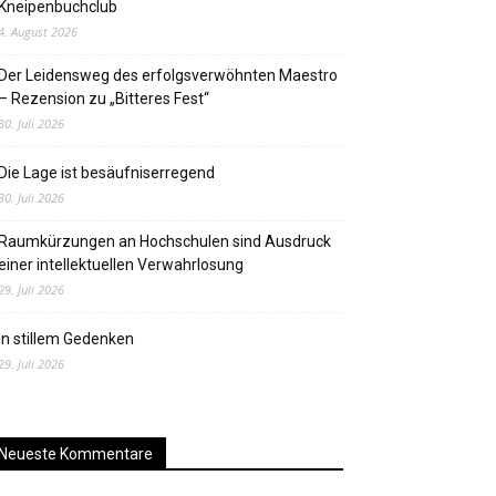
Kneipenbuchclub
4. August 2026
Der Leidensweg des erfolgsverwöhnten Maestro
– Rezension zu „Bitteres Fest“
30. Juli 2026
Die Lage ist besäufniserregend
30. Juli 2026
Raumkürzungen an Hochschulen sind Ausdruck
einer intellektuellen Verwahrlosung
29. Juli 2026
In stillem Gedenken
29. Juli 2026
Neueste Kommentare