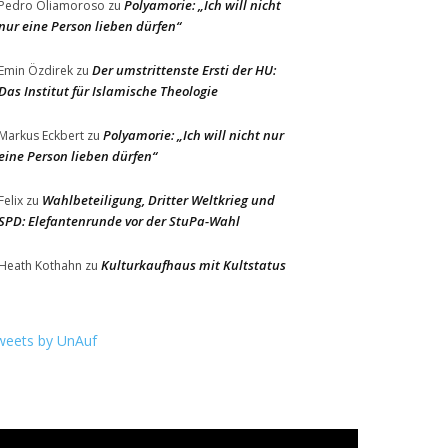
Polyamorie: „Ich will nicht
Pedro Oliamoroso
zu
nur eine Person lieben dürfen“
Der umstrittenste Ersti der HU:
Emin Özdirek
zu
Das Institut für Islamische Theologie
Polyamorie: „Ich will nicht nur
Markus Eckbert
zu
eine Person lieben dürfen“
Wahlbeteiligung, Dritter Weltkrieg und
Felix
zu
SPD: Elefantenrunde vor der StuPa-Wahl
Kulturkaufhaus mit Kultstatus
Heath Kothahn
zu
weets by UnAuf