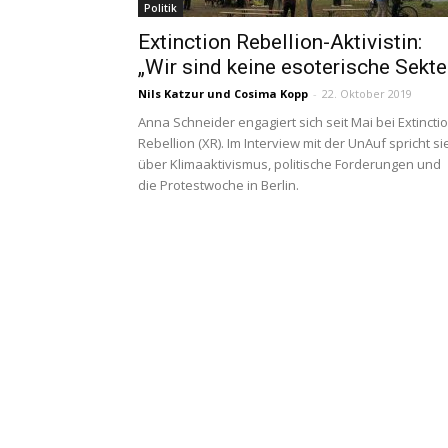
Politik
Extinction Rebellion-Aktivistin:
„Wir sind keine esoterische Sekte
Nils Katzur
und
Cosima Kopp
-
22. Oktober 2019
Anna Schneider engagiert sich seit Mai bei Extincti
Rebellion (XR). Im Interview mit der UnAuf spricht si
über Klimaaktivismus, politische Forderungen und
die Protestwoche in Berlin.