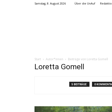
Samstag, 8. August 2026
Über die UnAuf
Redaktio
Start
Autor*innen
Beiträge von Loretta Gomell
Loretta Gomell
5 BEITRÄGE
0 KOMMENTA