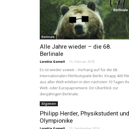
Berlinale
Alle Jahre wieder – die 68.
Berlinale
Loretta Gomell
-
15. Februar 2018
Es ist wieder soweit – Vorhang auf für die 68.
Internationalen Filmfestspiele Berlin. Knapp 400 Fi
aus aller Welt erleben in den nächsten 10 Tagen ih
Welt- oder Europapremiere. Ein Überblick zur
diesjährigen Berlinale.
Allgemein
Philipp Herder, Physikstudent un
Olympionike
Loretta Gomell
-
13. September 2016