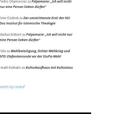
Polyamorie: „Ich will nicht
Pedro Oliamoroso
zu
nur eine Person lieben dürfen“
Der umstrittenste Ersti der HU:
Emin Özdirek
zu
Das Institut für Islamische Theologie
Polyamorie: „Ich will nicht nur
Markus Eckbert
zu
eine Person lieben dürfen“
Wahlbeteiligung, Dritter Weltkrieg und
Felix
zu
SPD: Elefantenrunde vor der StuPa-Wahl
Kulturkaufhaus mit Kultstatus
Heath Kothahn
zu
weets by UnAuf