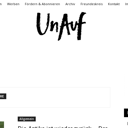
n
Werben
Fördern & Abonnieren
Archiv
Freundeskreis
Kontakt
I
UnAuf
RE
ONLINE
Allgemein