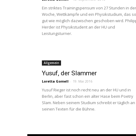
Ein striktes Trainingspensum von 27 Stunden in de
Woche, Wettkämpfe und ein Physikstudium, das s
gut wie möglich dazwischen geschoben wird. Philip
Herder ist Physikstudent an der HU und
Leistungsturner.
Allgemein
Yusuf, der Slammer
Loretta Gomell
-
19. Mai 2016
Yusuf Rieger ist noch recht neu an der HU und in
Berlin, aber fast schon ein alter Hase beim Poetry
Slam. Neben seinem Studium schreibt er täglich an
seinen Texten für die Bühne.