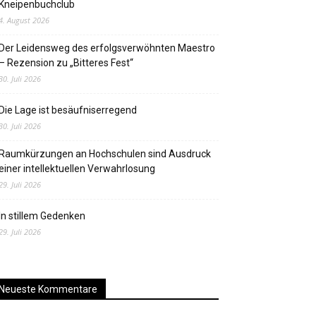
Kneipenbuchclub
4. August 2026
Der Leidensweg des erfolgsverwöhnten Maestro
– Rezension zu „Bitteres Fest“
30. Juli 2026
Die Lage ist besäufniserregend
30. Juli 2026
Raumkürzungen an Hochschulen sind Ausdruck
einer intellektuellen Verwahrlosung
29. Juli 2026
In stillem Gedenken
29. Juli 2026
Neueste Kommentare