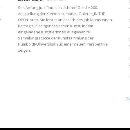
r
Seit Anfang Juni findet im Lichthof Ost die 200.
o
Ausstellung der Kleinen Humboldt Galerie „IN THE
p
OPEN“ statt. Sie leistet anlässlich des Jubiläums einen
Beitrag zur Zeitgenössischen Kunst, indem
Berlin
eingeladene KünstlerInnen ausgewählte
Sammlungsstücke der Kunstsammlung der
Humboldt-Universität aus einer neuen Perspektive
zeigen.
T