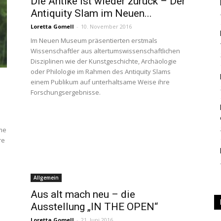
Die Antike ist wieder zurück – Der
Antiquity Slam im Neuen...
|
Loretta Gomell
-
10. November 2016
Im Neuen Museum präsentierten erstmals
Wissenschaftler aus altertumswissenschaftlichen
Disziplinen wie der Kunstgeschichte, Archäologie
oder Philologie im Rahmen des Antiquity Slams
Studierendenzeitung
einem Publikum auf unterhaltsame Weise ihre
Forschungsergebnisse.
lme
re
der
Allgemein
d
Aus alt mach neu – die
Ausstellung „IN THE OPEN“
HU
Loretta Gomell
-
21. Juni 2016