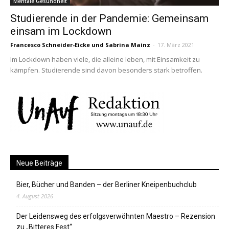
Mentale Gesundheit
Studierende in der Pandemie: Gemeinsam
einsam im Lockdown
Francesco Schneider-Eicke
und
Sabrina Mainz
-
17. März 2021
Im Lockdown haben viele, die alleine leben, mit Einsamkeit zu
kämpfen. Studierende sind davon besonders stark betroffen.
Neue Beiträge
Bier, Bücher und Banden – der Berliner Kneipenbuchclub
4. August 2026
Der Leidensweg des erfolgsverwöhnten Maestro – Rezension
zu „Bitteres Fest“