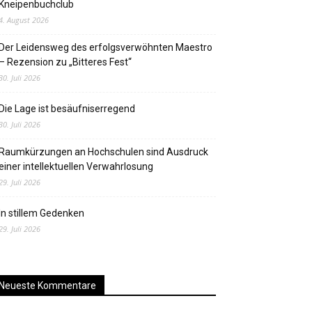
Kneipenbuchclub
4. August 2026
Der Leidensweg des erfolgsverwöhnten Maestro
– Rezension zu „Bitteres Fest“
30. Juli 2026
Die Lage ist besäufniserregend
30. Juli 2026
Raumkürzungen an Hochschulen sind Ausdruck
einer intellektuellen Verwahrlosung
29. Juli 2026
In stillem Gedenken
29. Juli 2026
Neueste Kommentare