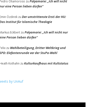
Polyamorie: „Ich will nicht
Pedro Oliamoroso
zu
nur eine Person lieben dürfen“
Der umstrittenste Ersti der HU:
Emin Özdirek
zu
Das Institut für Islamische Theologie
Polyamorie: „Ich will nicht nur
Markus Eckbert
zu
eine Person lieben dürfen“
Wahlbeteiligung, Dritter Weltkrieg und
Felix
zu
SPD: Elefantenrunde vor der StuPa-Wahl
Kulturkaufhaus mit Kultstatus
Heath Kothahn
zu
weets by UnAuf