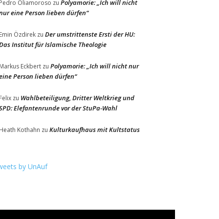
Polyamorie: „Ich will nicht
Pedro Oliamoroso
zu
nur eine Person lieben dürfen“
Der umstrittenste Ersti der HU:
Emin Özdirek
zu
Das Institut für Islamische Theologie
Polyamorie: „Ich will nicht nur
Markus Eckbert
zu
eine Person lieben dürfen“
Wahlbeteiligung, Dritter Weltkrieg und
Felix
zu
SPD: Elefantenrunde vor der StuPa-Wahl
Kulturkaufhaus mit Kultstatus
Heath Kothahn
zu
weets by UnAuf