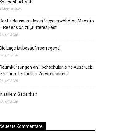
Kneipenbuchclub
4. August 2026
Der Leidensweg des erfolgsverwöhnten Maestro
– Rezension zu „Bitteres Fest“
30. Juli 2026
Die Lage ist besäufniserregend
30. Juli 2026
Raumkürzungen an Hochschulen sind Ausdruck
einer intellektuellen Verwahrlosung
29. Juli 2026
In stillem Gedenken
29. Juli 2026
Neueste Kommentare