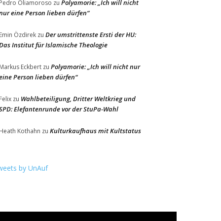
Polyamorie: „Ich will nicht
Pedro Oliamoroso
zu
nur eine Person lieben dürfen“
Der umstrittenste Ersti der HU:
Emin Özdirek
zu
Das Institut für Islamische Theologie
Polyamorie: „Ich will nicht nur
Markus Eckbert
zu
eine Person lieben dürfen“
Wahlbeteiligung, Dritter Weltkrieg und
Felix
zu
SPD: Elefantenrunde vor der StuPa-Wahl
Kulturkaufhaus mit Kultstatus
Heath Kothahn
zu
weets by UnAuf