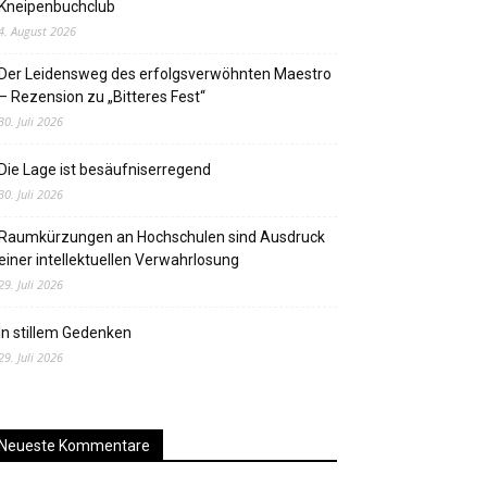
Kneipenbuchclub
4. August 2026
Der Leidensweg des erfolgsverwöhnten Maestro
– Rezension zu „Bitteres Fest“
30. Juli 2026
Die Lage ist besäufniserregend
30. Juli 2026
Raumkürzungen an Hochschulen sind Ausdruck
einer intellektuellen Verwahrlosung
29. Juli 2026
In stillem Gedenken
29. Juli 2026
Neueste Kommentare