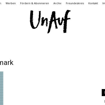
n
Werben
Fördern & Abonnieren
Archiv
Freundeskreis
Kontakt
I
UnAuf
mark
ONLINE